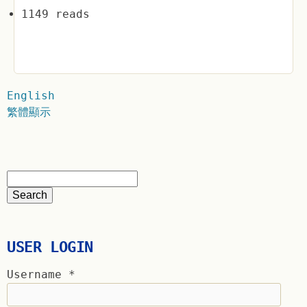
1149 reads
English
繁體顯示
USER LOGIN
Username
*