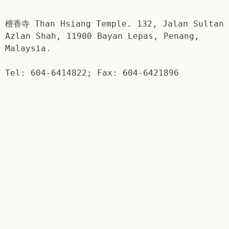
檀香寺 Than Hsiang Temple. 132, Jalan Sultan
Azlan Shah, 11900 Bayan Lepas, Penang,
Malaysia.
Tel: 604-6414822; Fax: 604-6421896