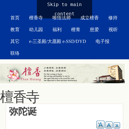
MAIN MENU
Skip to main
content
首页
檀香寺
唯悟法师
成立檀香
修持
教育
幼儿园
福利
檀青
慈爱
视听
其它
e-三圣殿/大愿殿 e-SSD/DYD
电子报
联络
檀香寺
弥陀诞