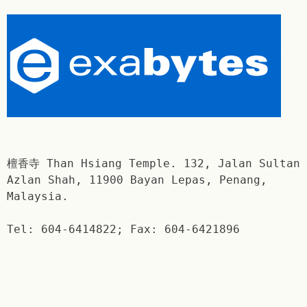
檀香寺 Than Hsiang Temple. 132, Jalan Sultan
Azlan Shah, 11900 Bayan Lepas, Penang,
Malaysia.
Tel: 604-6414822; Fax: 604-6421896