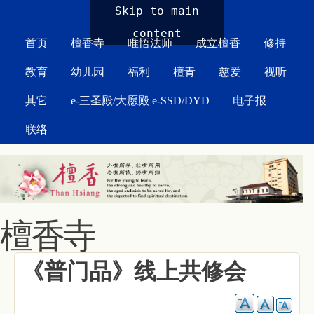
MAIN MENU
Skip to main
content
首页
檀香寺
唯悟法师
成立檀香
修持
教育
幼儿园
福利
檀青
慈爱
视听
其它
e-三圣殿/大愿殿 e-SSD/DYD
电子报
联络
檀香寺
《普门品》线上共修会