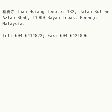
檀香寺 Than Hsiang Temple. 132, Jalan Sultan
Azlan Shah, 11900 Bayan Lepas, Penang,
Malaysia.
Tel: 604-6414822; Fax: 604-6421896