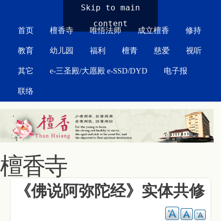
MAIN MENU
Skip to main
content
首页
檀香寺
唯悟法师
成立檀香
修持
教育
幼儿园
福利
檀青
慈爱
视听
其它
e-三圣殿/大愿殿 e-SSD/DYD
电子报
联络
檀香寺
《佛说阿弥陀经》实体共修