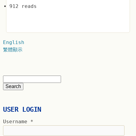
912 reads
English
繁體顯示
USER LOGIN
Username
*