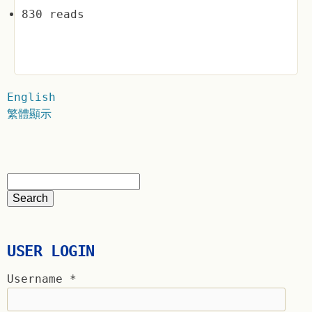
830 reads
English
繁體顯示
USER LOGIN
Username
*