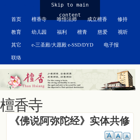
MAIN MENU
Skip to main
content
首页
檀香寺
唯悟法师
成立檀香
修持
教育
幼儿园
福利
檀青
慈爱
视听
其它
e-三圣殿/大愿殿 e-SSD/DYD
电子报
联络
檀香寺
《佛说阿弥陀经》实体共修