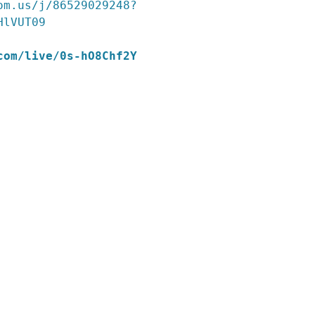
om.us/j/86529029248?
HlVUT09
com/live/0s-hO8Chf2Y