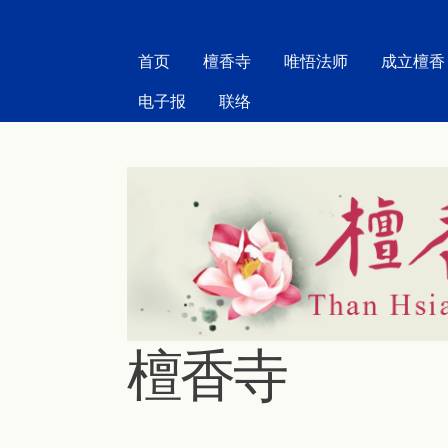
MAIN MENU
首页
檀香寺
唯悟法师
成立檀香
电子报
联络
檀香寺