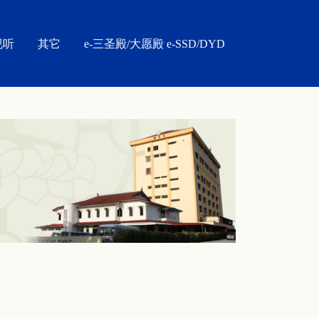
视听
其它
e-三圣殿/大愿殿 e-SSD/DYD