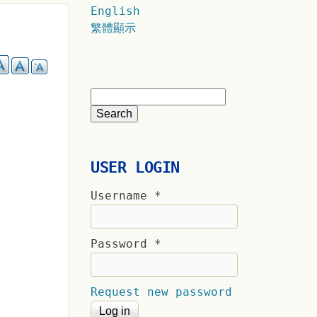
English
繁體顯示
USER LOGIN
Username
*
Password
*
Request new password