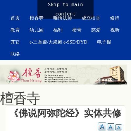
MAIN MENU
Skip to main
content
首页
檀香寺
唯悟法师
成立檀香
修持
教育
幼儿园
福利
檀青
慈爱
视听
其它
e-三圣殿/大愿殿 e-SSD/DYD
电子报
联络
檀香寺
《佛说阿弥陀经》实体共修