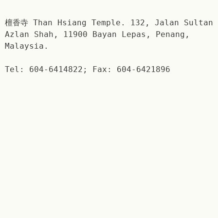
檀香寺 Than Hsiang Temple. 132, Jalan Sultan
Azlan Shah, 11900 Bayan Lepas, Penang,
Malaysia.
Tel: 604-6414822; Fax: 604-6421896