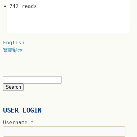
742 reads
English
繁體顯示
USER LOGIN
Username
*