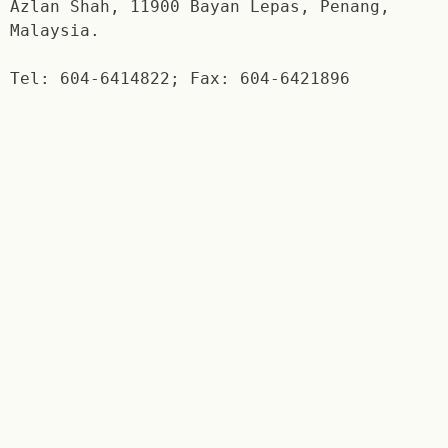
Azlan Shah, 11900 Bayan Lepas, Penang,
Malaysia.
Tel: 604-6414822; Fax: 604-6421896