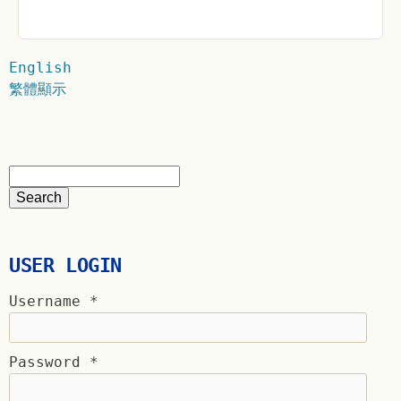
English
繁體顯示
USER LOGIN
Username
*
Password
*