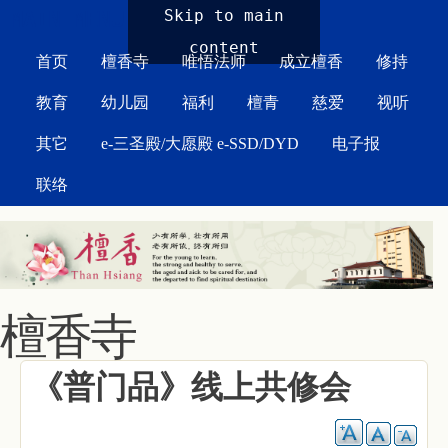
MAIN MENU
Skip to main
content
首页
檀香寺
唯悟法师
成立檀香
修持
教育
幼儿园
福利
檀青
慈爱
视听
其它
e-三圣殿/大愿殿 e-SSD/DYD
电子报
联络
檀香寺
《普门品》线上共修会