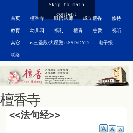
MAIN MENU
Skip to main
content
首页
檀香寺
唯悟法师
成立檀香
修持
教育
幼儿园
福利
檀青
慈爱
视听
其它
e-三圣殿/大愿殿 e-SSD/DYD
电子报
联络
檀香寺
<<法句经>>