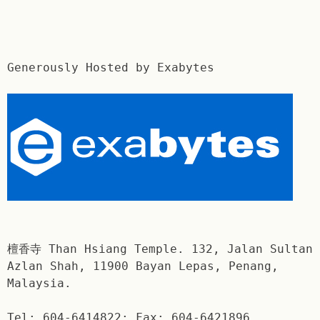
Generously Hosted by Exabytes
檀香寺 Than Hsiang Temple. 132, Jalan Sultan
Azlan Shah, 11900 Bayan Lepas, Penang,
Malaysia.
Tel: 604-6414822; Fax: 604-6421896