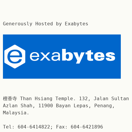
Generously Hosted by Exabytes
檀香寺 Than Hsiang Temple. 132, Jalan Sultan
Azlan Shah, 11900 Bayan Lepas, Penang,
Malaysia.
Tel: 604-6414822; Fax: 604-6421896