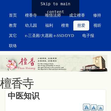
MAIN MENU
Skip to main
content
首页
檀香寺
唯悟法师
成立檀香
修持
教育
幼儿园
福利
檀青
慈爱
视听
其它
e-三圣殿/大愿殿 e-SSD/DYD
电子报
联络
檀香寺
中医知识