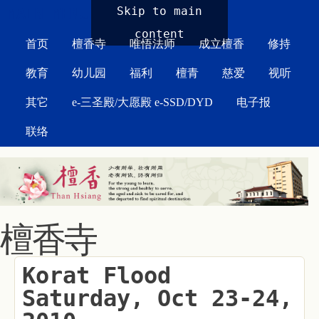
MAIN MENU
Skip to main
content
首页
檀香寺
唯悟法师
成立檀香
修持
教育
幼儿园
福利
檀青
慈爱
视听
其它
e-三圣殿/大愿殿 e-SSD/DYD
电子报
联络
檀香寺
Korat Flood
Saturday, Oct 23-24,