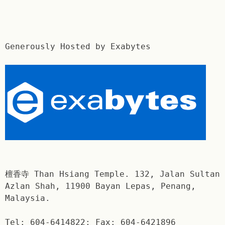
Generously Hosted by Exabytes
檀香寺 Than Hsiang Temple. 132, Jalan Sultan
Azlan Shah, 11900 Bayan Lepas, Penang,
Malaysia.
Tel: 604-6414822; Fax: 604-6421896