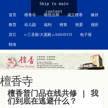
MAIN MENU
Skip to main
content
首页
檀香寺
唯悟法师
成立檀香
修持
教育
幼儿园
福利
檀青
慈爱
视听
其它
e-三圣殿/大愿殿 e-SSD/DYD
电子报
联络
檀香寺
檀香普门品在线共修 | 我
们到底在逃避什么？