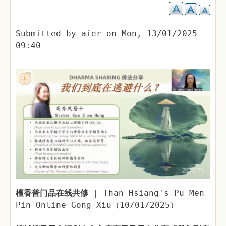
Submitted by
aier
on
Mon, 13/01/2025 -
09:40
檀香普门品在线共修
| Than Hsiang's Pu Men
Pin Online Gong Xiu（10/01/2025）