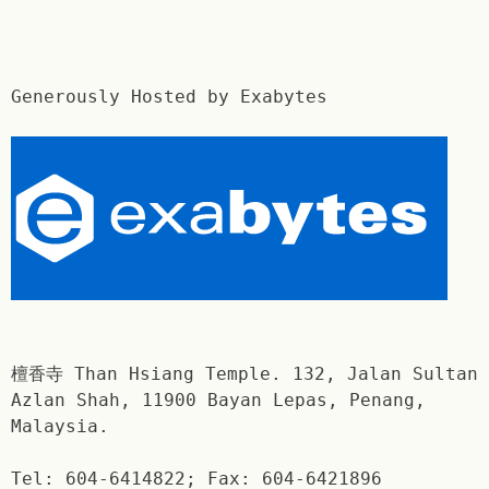
Generously Hosted by Exabytes
檀香寺 Than Hsiang Temple. 132, Jalan Sultan
Azlan Shah, 11900 Bayan Lepas, Penang,
Malaysia.
Tel: 604-6414822; Fax: 604-6421896