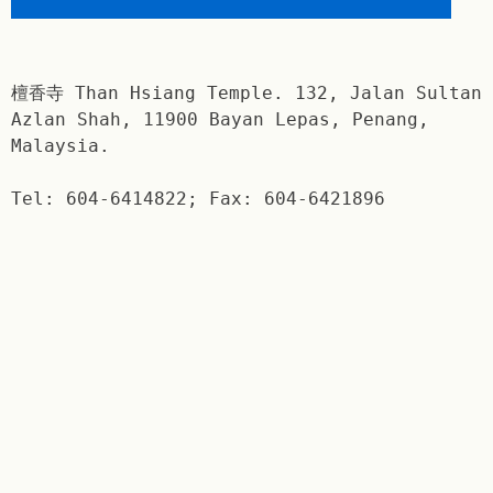
檀香寺 Than Hsiang Temple. 132, Jalan Sultan
Azlan Shah, 11900 Bayan Lepas, Penang,
Malaysia.
Tel: 604-6414822; Fax: 604-6421896