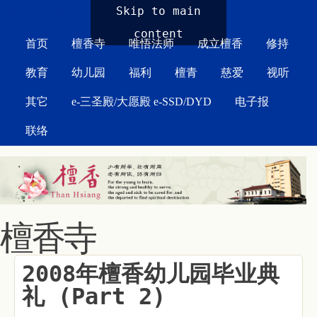
MAIN MENU
Skip to main
content
首页
檀香寺
唯悟法师
成立檀香
修持
教育
幼儿园
福利
檀青
慈爱
视听
其它
e-三圣殿/大愿殿 e-SSD/DYD
电子报
联络
檀香寺
2008年檀香幼儿园毕业典
礼 (Part 2)