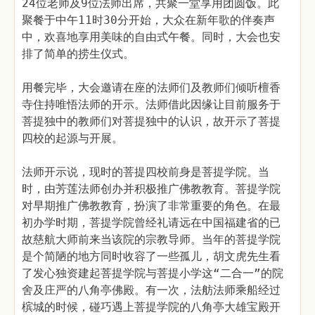
24位老师及9位法师出席，共聚一堂享用团圆饭。此
聚餐于中午11时30分开始，大众在新年歌的伴奏声
中，欢喜地享用美味的自由式午餐。同时，大会也安
排了简单的捞生仪式。
用餐完毕，大会邀请在座的法师们及教师们倾听檀香
寺住持唯悟法师的开示。法师借此因缘让目前服务于
菩提独中的教师们对菩提独中的认识，故开示了菩提
四校的起源与开展。
法师开示说，现时的菩提四校前身是菩提学院。当
时，由芳莲法师创办并积极推广佛教教育。菩提学院
对早期推广佛教教育，扮演了非常重要的角色。在最
初办学时期，菩提学院曾经礼请远在中国福建省的已
故慈航大师前来当该院的宗教导师。当年的菩提学院
是个简陋的地方同时收容了一些孤儿，胡文虎先生看
了发心独资建起菩提学院与菩提小学这“二合一”的院
舍及庄严的八角亭佛殿。有一次，法舫法师乘船经过
槟城的时候，碰巧遇上菩提学院的八角亭大雄宝殿开