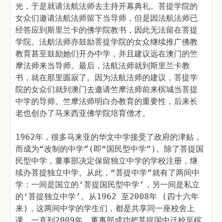
光，于是就请法航法师去主持开幕典礼。菩提学院的
女众们邀请法航法师留下当导师，但是因法航法师已
经答应到斯里兰卡的佛学院教书，因此无法留在菩提
学院。法舫法师亦鼓励菩提学院的女众继续推广佛教
教育甚至鼓励她们开办中学，并且建议远在澳门的竺
摩法师来当导师。最后，法航法师就到斯里兰卡教
书，就在那里圆寂了。因为法航法师的建议，菩提学
院的女众们就到澳门去邀请竺摩法师前来槟城当菩提
中学的导师。竺摩法师明白办教育的重要性，后来长
老也创办了马来西亚佛学院培育僧才。
1962年，很多马来亚的华文中学接受了政府的津贴，
而成为“改制的中学”(即“国民型中学”)。除了菩提国
民型中学，董事部决定保留独立中学的学校注册，继
续办菩提独立中学。从此，“菩提中学”就有了两间中
学：一间是国立的‘菩提国民型中学’，另一间是私立
的‘菩提独立中学’。从1962 至2008年 (四十六年
来)，这两间中学的学生们，都是共享同一座校舍上
课。一直到2009年，董事部成功把菩提国中迁校至槟