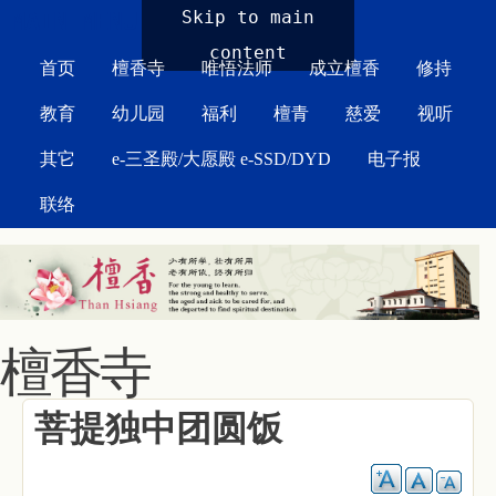
MAIN MENU
Skip to main
content
首页
檀香寺
唯悟法师
成立檀香
修持
教育
幼儿园
福利
檀青
慈爱
视听
其它
e-三圣殿/大愿殿 e-SSD/DYD
电子报
联络
檀香寺
菩提独中团圆饭