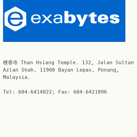
檀香寺 Than Hsiang Temple. 132, Jalan Sultan
Azlan Shah, 11900 Bayan Lepas, Penang,
Malaysia.
Tel: 604-6414822; Fax: 604-6421896