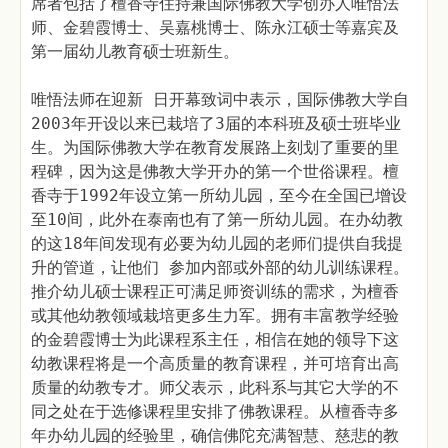
席者包括了檀香寺住持兼国际佛教大学创办人唯悟法
师、金碧霞博士、吴嘉桃博士、陈永江硕士等嘉宾及
第一届幼儿教育硕士班新生。
唯悟法师在迎新 日开幕致词中表示，国际佛教大学自
2003年开设以来已栽培了3届的本科班及硕士班毕业
生。为国际佛教大学在教育发展路上刻划了重要的里
程碑，因为这是佛教大学开办的第一个世俗课程。檀
香寺于1992年设立第一所幼儿园，至今在全国已增设
至10间，此外在泰南也有了第一所幼儿园。在办幼教
的这18年间发现有必要为幼儿园的老师们提供自我提
升的管道，让他们 参加内部或外部的幼儿训练课程。
推介幼儿硕士课程正可满足师资训练的需求，为檀香
或其他幼教领域栽培更多生力军。拥有丰富教学经验
的金碧霞博士为此课程系主任，相信在她的领导下这
幼教课程将是一个高质量的教育课程，并可培育出高
质量的幼教专才。师父表示，此科系与其它大学的不
同之处在于选修课程里安排了佛教课程。从檀香寺多
年办幼儿园的经验里，确信佛陀充满智慧、慈悲的教