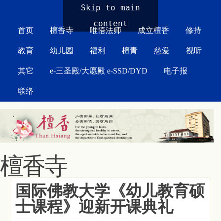
MAIN MENU
Skip to main
content
首页
檀香寺
唯悟法师
成立檀香
修持
教育
幼儿园
福利
檀青
慈爱
视听
其它
e-三圣殿/大愿殿 e-SSD/DYD
电子报
联络
檀香寺
国际佛教大学《幼儿教育硕
士课程》迎新开课典礼