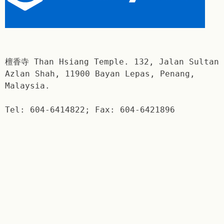
檀香寺 Than Hsiang Temple. 132, Jalan Sultan
Azlan Shah, 11900 Bayan Lepas, Penang,
Malaysia.
Tel: 604-6414822; Fax: 604-6421896