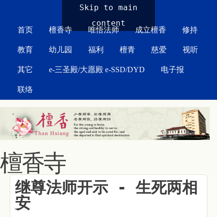
MAIN MENU
Skip to main
content
首页
檀香寺
唯悟法师
成立檀香
修持
教育
幼儿园
福利
檀青
慈爱
视听
其它
e-三圣殿/大愿殿 e-SSD/DYD
电子报
联络
檀香寺
继尊法师开示 - 生死两相
安