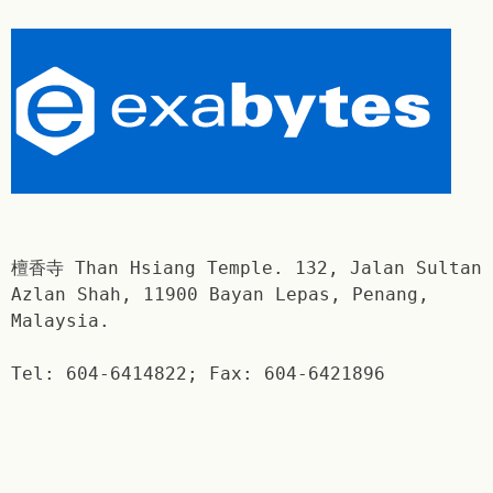
檀香寺 Than Hsiang Temple. 132, Jalan Sultan
Azlan Shah, 11900 Bayan Lepas, Penang,
Malaysia.
Tel: 604-6414822; Fax: 604-6421896