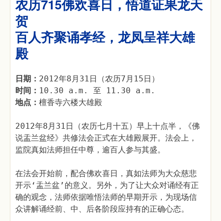
农历715佛欢喜日，悟道证果龙天
贺
百人齐聚诵孝经，龙凤呈祥大雄
殿
日期：
2012年8月31日（农历7月15日）
时间：
10.30 a.m. 至 11.30 a.m.
地点：
檀香寺六楼大雄殿
2012年8月31日（农历七月十五）早上十点半，《佛
说盂兰盆经》共修法会正式在大雄殿展开。法会上，
监院真如法师担任中尊，逾百人参与其盛。
在法会开始前，配合佛欢喜日，真如法师为大众慈悲
开示‘盂兰盆’的意义。另外，为了让大众对诵经有正
确的观念，法师依据唯悟法师的早期开示，为现场信
众讲解诵经前、中、后各阶段应持有的正确心态。