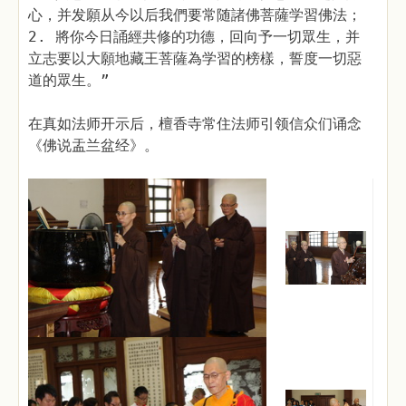
心，并发願从今以后我們要常随諸佛菩薩学習佛法；
2. 將你今日誦經共修的功德，回向予一切眾生，并
立志要以大願地藏王菩薩為学習的榜樣，誓度一切惡
道的眾生。”
在真如法师开示后，檀香寺常住法师引领信众们诵念
《佛说盂兰盆经》。