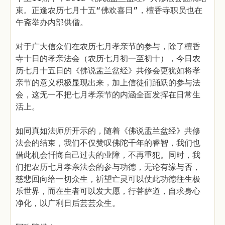
束。正逢农历七月十五“佛欢喜日”，檀香寺职员也在
午斋举办内部供僧。
对于广大信众们在农历七月孝亲节的参与，除了檀香
寺十日的孝亲法会（农历七月初一至初十），今日农
历七月十五日的《佛说盂兰盆经》共修会更犹如将孝
亲节的意义积极显现出来，加上信徒们踊跃的参与法
会，这无一不把七月孝亲节的内涵全面发挥在日常生
活上。
如同真如法师所开示的，随着《佛说盂兰盆经》共修
法会的结束，我们不仅赞叹佛陀千年的睿智，我们也
借此机会忏悔自己过去的业障，不再重犯。同时，我
们把农历七月孝亲法会的参与功德，无论有缘与否，
慈悲回向给一切众生，祈望亡灵可以仗此功德往生极
乐世界，而在生者可以发大愿，行菩萨道，自求身心
净化，以广利日后芸芸众生。