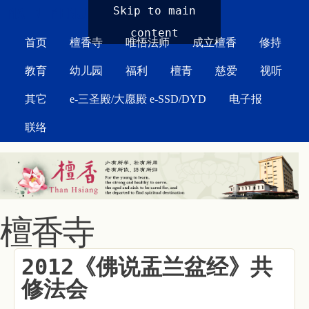
MAIN MENU
Skip to main
content
首页
檀香寺
唯悟法师
成立檀香
修持
教育
幼儿园
福利
檀青
慈爱
视听
其它
e-三圣殿/大愿殿 e-SSD/DYD
电子报
联络
檀香寺
2012《佛说盂兰盆经》共
修法会