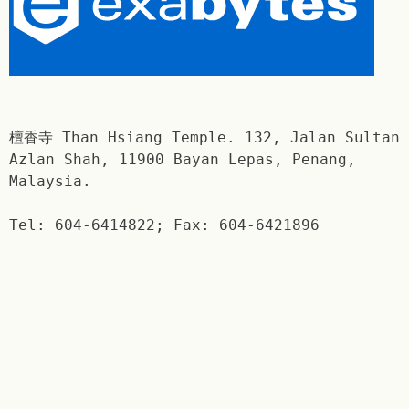
檀香寺 Than Hsiang Temple. 132, Jalan Sultan
Azlan Shah, 11900 Bayan Lepas, Penang,
Malaysia.
Tel: 604-6414822; Fax: 604-6421896