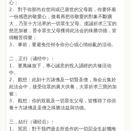
心；
2. 對于你那尚在世间或已過世的父母親，你要怀着
一份感恩的敬愛心，接着再把你敬愛的對象不斷擴
大，乃至十方法界的一切眾生父母。虔誠祈求三宝的
慈悲加被，普令眾生父母獲得此法会的殊勝功德，皆
得離苦得樂；
3. 事前，要避免任何令你分心或心情紛亂的活动。
二，正行（诵经中）:
1. 要萬緣放下，專心誠意的投入誦經的共修活动
中。
2. 觀想：此刻十方諸佛及一切賢圣僧，海会云集於
此法会中，接受信眾的廣大供養，大眾祈求三寶的加
被；
3. 觀想：你的双親及一切眾生父母，皆獲得了你供
養十方諸佛及圣僧之殊勝法益與功德。
三，結行（诵经后）:
1. 冥思：對于我們過去所造作的一切惡业生起懺悔