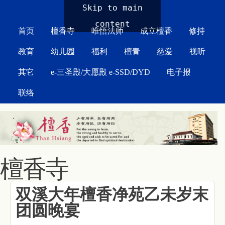
MAIN MENU
Skip to main
content
首页
檀香寺
唯悟法师
成立檀香
修持
教育
幼儿园
福利
檀青
慈爱
视听
其它
e-三圣殿/大愿殿 e-SSD/DYD
电子报
联络
檀香寺
双溪大年檀香净苑乙未岁末
团圆晚宴