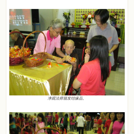
净观法师颁发结缘品。