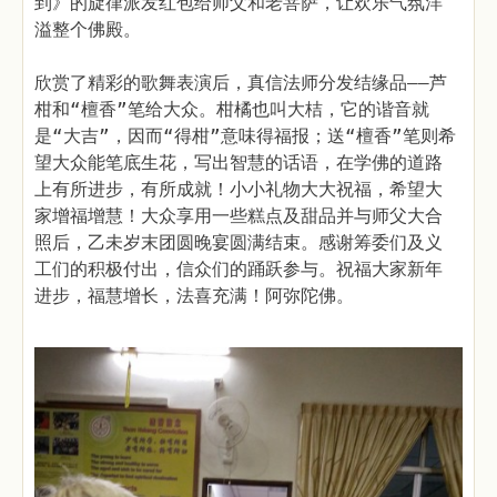
到》的旋律派发红包给师父和老菩萨，让欢乐气氛洋
溢整个佛殿。
欣赏了精彩的歌舞表演后，真信法师分发结缘品——芦
柑和“檀香”笔给大众。柑橘也叫大桔，它的谐音就
是“大吉”，因而“得柑”意味得福报；送“檀香”笔则希
望大众能笔底生花，写出智慧的话语，在学佛的道路
上有所进步，有所成就！小小礼物大大祝福，希望大
家增福增慧！大众享用一些糕点及甜品并与师父大合
照后，乙未岁末团圆晚宴圆满结束。感谢筹委们及义
工们的积极付出，信众们的踊跃参与。祝福大家新年
进步，福慧增长，法喜充满！阿弥陀佛。