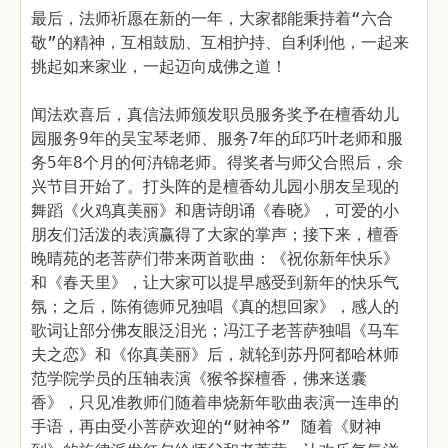
最后，法师祈愿在新的一年，大家都能秉持着“六合
敬”的精神，互相鼓励、互相护持、自利利他，一起来
挑起如来家业，一起迈向成佛之道！
闻法欢喜后，真信法师颁发职员服务奖予在檀香幼儿
园服务9年的吴宝琴老师、服务7年的邱巧叶老师和服
务5年8个月的何泋锦老师。得奖者与师父合照后，余
兴节目开始了。打头阵的是檀香幼儿园小朋友呈现的
舞蹈《火鸡真美丽》和唐诗朗诵《春晓》，可爱的小
朋友们活泼的表演赢得了大家的掌声；接下来，檀香
晚晴苑的老菩萨们带来两首歌曲：《祝你新年快乐》
和《春天里》，让大家可以提早感受到新年的快乐气
氛；之后，陈侑德师兄独唱《真的想回家》，感人的
歌词让部分佛友眼泛泪光；冯江子老菩萨独唱《马车
夫之恋》和《你真美丽》后，就轮到苏丹阿都哈林师
范学院学员的压轴表演《猴爷探檀香，佛来送囊
香》，只见准教师们随着串烧新年歌曲表演一连串的
手语，再由受小菩萨欢迎的“财神爷” 随着《财神