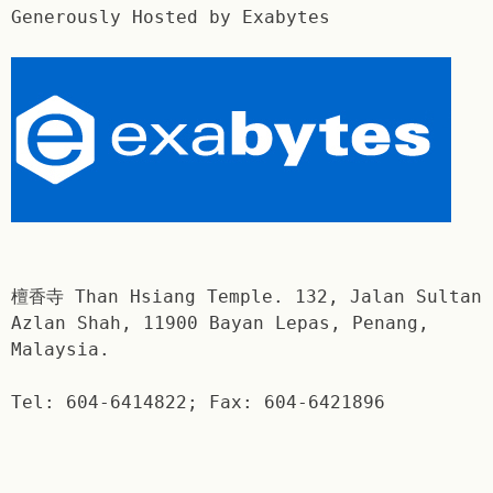
Generously Hosted by Exabytes
檀香寺 Than Hsiang Temple. 132, Jalan Sultan
Azlan Shah, 11900 Bayan Lepas, Penang,
Malaysia.
Tel: 604-6414822; Fax: 604-6421896