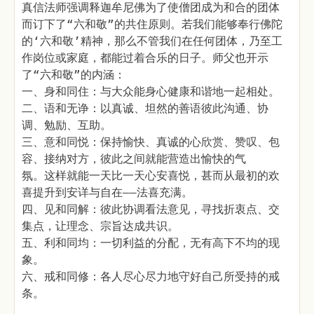
真信法师强调释迦牟尼佛为了使僧团成为和合的团体
而订下了“六和敬”的共住原则。若我们能够奉行佛陀
的‘六和敬’精神，那么不管我们在任何团体，乃至工
作岗位或家庭，都能过着合乐的日子。师父也开示
了“六和敬”的内涵：
一、身和同住：与大众能身心健康和谐地一起相处。
二、语和无诤：以真诚、坦然的善语彼此沟通、协
调、勉励、互助。
三、意和同悦：保持愉快、真诚的心欣赏、赞叹、包
容、接纳对方，彼此之间就能营造出愉快的气
氛。这样就能一天比一天心安喜悦，甚而从最初的欢
喜提升到安详与自在——法喜充满。
四、见和同解：彼此协调看法意见，寻找折衷点、交
集点，让理念、宗旨达成共识。
五、利和同均：一切利益的分配，无有高下不均的现
象。
六、戒和同修：各人尽心尽力地守好自己所受持的戒
条。