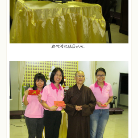
真信法师慈悲开示。