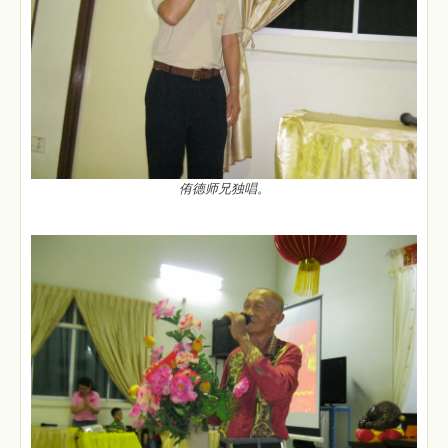
侑德师兄独唱。