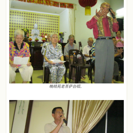
晚晴苑老菩萨合唱。