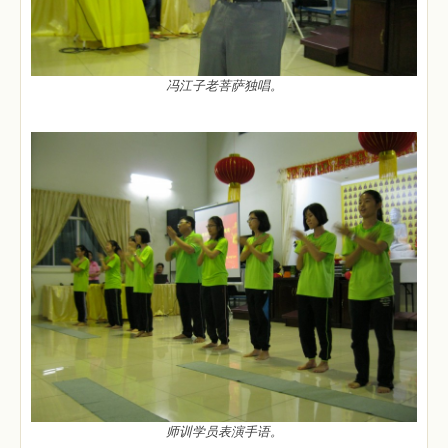
冯江子老菩萨独唱。
师训学员表演手语。