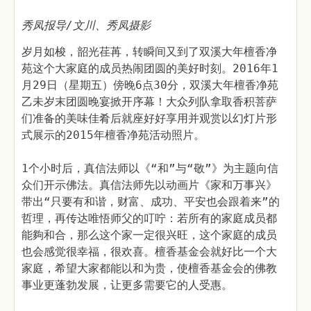
秀凤报导/文川、秀凤摄影
岁月如梭，韶光荏苒，转瞬间又到了双溪大年檀香净
苑这个大家庭的成员热闹团圆的美好时刻。2016年1
月29日（星期五）傍晚6点30分，双溪大年檀香净苑
乙未岁末团圆晚宴掀开序幕！大众列队拿取香积菩萨
们准备的美味佳肴后就座好好享用并观赏以幻灯片形
式展示的2015年檀香净苑活动照片。
1个小时后，真信法师以《“和”与“敬”》为主题向信
众们开示佛法。真信法师先以动画片《家和万事兴》
带出“只要有和谐，财富、成功、平安也会跟着来”的
哲理，再传达唯悟师父的叮咛：若所有的家庭成员都
能夠和合，那么这个家一定很兴旺，这个家庭的成员
也会感觉很幸福，很欢喜。檀香基金会就好比一个大
家庭，希望大家都能以和为贵，使檀香基金会的佛教
事业更蓬勃发展，让更多需要它的人受惠。