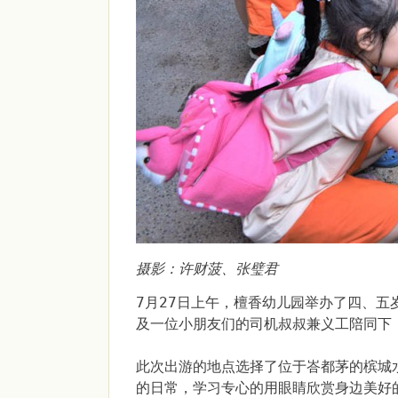
摄影：许财菠、张璧君
7月27日上午，檀香幼儿园举办了四、
及一位小朋友们的司机叔叔兼义工陪同下
此次出游的地点选择了位于峇都茅的槟城
的日常，学习专心的用眼睛欣赏身边美好的事