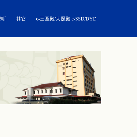
视听
其它
e-三圣殿/大愿殿 e-SSD/DYD