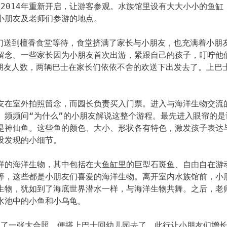
新，在2014年重新开启，让游客参观。水族馆里设有大大小小的鱼缸
小朋友及老师们参游的地点。
子们送到檀香食堂等待，食堂挤满了家长与小朋友，也充满着小朋
留念。一些家长因为小朋友首次出游，紧跟自己的孩子，叮咛他
小朋友人数，两辆巴士在家长们依依不舍的欢送下出发去了。上巴
友在室外拍照留念，而园长负责买入门票。进入与海洋生物交流
、频频问“为什么”的小朋友解说这整个游程。最先进入眼帘的是
是神仙鱼。这些鱼的颜色、大小、形状各有特色，激发孩子表达
没发现的小细节。
样的海洋生物，其中包括在大鱼缸里的巨型石斑鱼、自由自在游
等，这些都是小朋友们喜爱的海洋生物。离开室内水族馆前，小
生物，犹如到了海底世界潜水一样，与海洋生物共舞。之后，老
水池中的小鱼和小乌龟。
前拍了一张大合照，便搭上巴士回幼儿园去了。此行让小朋友们增