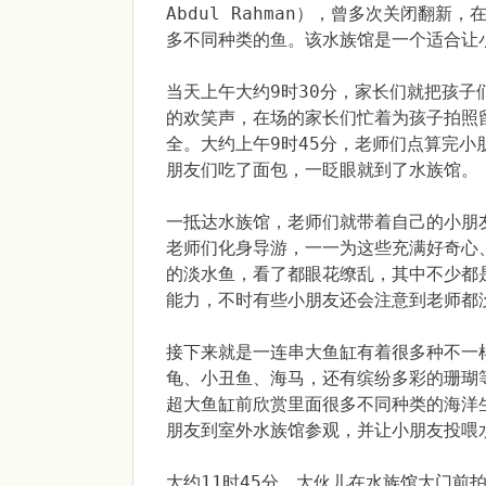
Abdul Rahman），曾多次关闭翻
多不同种类的鱼。该水族馆是一个适合让
当天上午大约9时30分，家长们就把孩
的欢笑声，在场的家长们忙着为孩子拍照
全。大约上午9时45分，老师们点算完
朋友们吃了面包，一眨眼就到了水族馆。
一抵达水族馆，老师们就带着自己的小朋
老师们化身导游，一一为这些充满好奇心
的淡水鱼，看了都眼花缭乱，其中不少都
能力，不时有些小朋友还会注意到老师都
接下来就是一连串大鱼缸有着很多种不一
龟、小丑鱼、海马，还有缤纷多彩的珊瑚
超大鱼缸前欣赏里面很多不同种类的海洋
朋友到室外水族馆参观，并让小朋友投喂
大约11时45分，大伙儿在水族馆大门