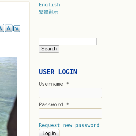
English
繁體顯示
USER LOGIN
Username
*
Password
*
Request new password