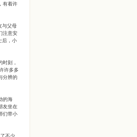
，有着许
友与父母
们注意安
士后，小
的时刻，
许许多多
与分辨的
动的海
朋友坐在
师们带小
长了不少