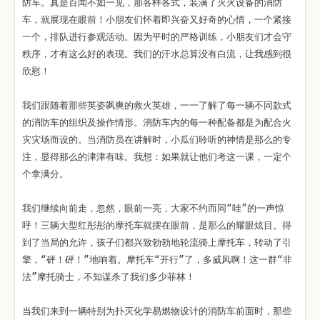
防车。真是百闻不如一见，那各样各式，装满了灭火设备的消防
车，就展现在眼前！小朋友们怀着即兴奋又好奇的心情，一个紧接
一个，排队进行参观活动。因为平时的严格训练，小朋友们才会守
秩序，才有这么好的表现。我们的汗水总算没有白流，让我感到很
欣慰！
我们跟随着那些英姿飒爽的救火英雄，一一了解了每一辆不同款式
的消防车的组织及操作情形。消防车内的每一种配备都是为配合火
灾灾场而设的。当消防员在讲解时，小瓜们聆听的神情是那么的专
注，显得那么的津津有味。我想：如果就让他们考这一课，一定个
个拿满分。
我们继续向前走，忽然，眼前一亮，大家不约而同“哇”的一声惊
呼！三辆大型红彤彤的摩托车就摆在眼前，是那么的耀眼炫目。得
到了当局的允许，孩子们都兴致勃勃地轮流骑上摩托车，转动了引
擎，“砰！砰！”地响着。摩托车“开行”了，多威风啊！这一群“非
法”摩托骑士，不知谋杀了我们多少菲林！
当我们来到一辆特别为扑灭化学易燃物设计的消防车前面时，那些