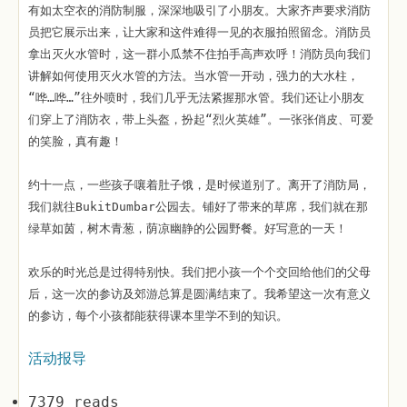
有如太空衣的消防制服，深深地吸引了小朋友。大家齐声要求消防
员把它展示出来，让大家和这件难得一见的衣服拍照留念。消防员
拿出灭火水管时，这一群小瓜禁不住拍手高声欢呼！消防员向我们
讲解如何使用灭火水管的方法。当水管一开动，强力的大水柱，
“哗…哗…”往外喷时，我们几乎无法紧握那水管。我们还让小朋友
们穿上了消防衣，带上头盔，扮起“烈火英雄”。一张张俏皮、可爱
的笑脸，真有趣！
约十一点，一些孩子嚷着肚子饿，是时候道别了。离开了消防局，
我们就往BukitDumbar公园去。铺好了带来的草席，我们就在那
绿草如茵，树木青葱，荫凉幽静的公园野餐。好写意的一天！
欢乐的时光总是过得特别快。我们把小孩一个个交回给他们的父母
后，这一次的参访及郊游总算是圆满结束了。我希望这一次有意义
的参访，每个小孩都能获得课本里学不到的知识。
活动报导
7379 reads