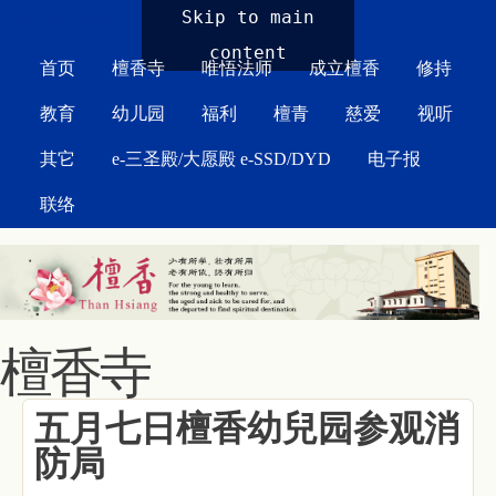
MAIN MENU
Skip to main
content
首页
檀香寺
唯悟法师
成立檀香
修持
教育
幼儿园
福利
檀青
慈爱
视听
其它
e-三圣殿/大愿殿 e-SSD/DYD
电子报
联络
檀香寺
五月七日檀香幼兒园参观消
防局