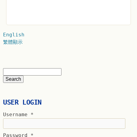
English
繁體顯示
USER LOGIN
Username
*
Password
*