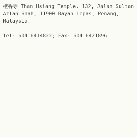
檀香寺 Than Hsiang Temple. 132, Jalan Sultan
Azlan Shah, 11900 Bayan Lepas, Penang,
Malaysia.
Tel: 604-6414822; Fax: 604-6421896