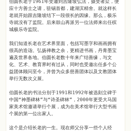
伯圆长老于1961年受邀到吉隆坡弘法，摄受者众，便
应十方善士之请，驻锡首都，建湖滨精舍。就这样长
老就开始跟吉隆坡结下一段很长的因缘。那么，极乐
寺就没有了监院。后来鼓山再派另一位法师来出任槟
城极乐寺监院。
我们知道长老在艺术界里面，包括写墨字和画画拥有
很高的造诣。弘扬禅教之余，更精进书画，丹青墨宝
遍及世界各地。伯圆长老数十年来广结善缘，与文
化、艺术、教育界时有过从，同时也受邀出任多个公
益团体顾问至今，并曾为众多慈善团体以及文教团体
举行无数次义展。
伯圆长老的书法分别于1991和1992年被选刻立碑于
中国“神墨碑林”与“诗圣碑林”，2000年更受大马国
家美术馆邀请举行个展，成为在美术馆举行大型书画
个展的第一位出家人。
这个是介绍长老的一生。现在师父分享一些个人经