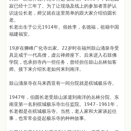
寂已经十三年了。为了让现场及线上的参加者菩萨认
识这位长老，师父就在这里简单的跟大家介绍伯圆长
老。
长老出生于公元1914年。俗姓李，名德福，祖籍中国
福建福安。
19岁在狮峰广化寺出家。22岁时在福州鼓山涌泉寺受
具足戒于一代高僧，虚云禅师座下。后来进入石鼓佛
学院，也承担寺内一些任务，曾经担任鼓山丛林知客
师。接下来介绍长老如何来到南洋。
鼓山涌泉寺在马来西亚有一间分院就是槟城极乐寺。
1947年，伯圆长老受鼓山派遣到南洋的丛林分院、东
南亚第一名刹槟城极乐寺出任监院。1947-1961年，
长老都是在槟城极乐寺。当然，老人家和大家谈起往
事，也常常会提起极乐寺的种种故事。