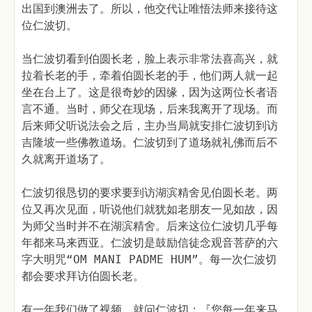
出国到澳洲去了。所以，他交代让唯悟法师来接待这
位仁波切。
当仁波切看到伯圆长老，脸上表示非常法喜高兴，就
拉着长老的手，牵着伯圆长老的手，他们两人就一起
坐在台上了。这是很奇妙的因缘，因为这两位长者语
言不通。当时，师父在现场，后来我离开了现场。而
后来师父听说法会之后，主办当局就安排仁波切到访
吉隆坡一些佛教道场。仁波切到了道场就礼佛而后不
久就离开道场了。
仁波切很恳切的要求要到访湖滨精舍见伯圆长老。两
位又再次见面，听说他们就犹如老朋友一见如故，因
为师父当时并不在湖滨精舍。后来这位仁波切几乎每
年都来马来西亚。仁波切是鼓励信徒念观音菩萨的六
字大明咒“OM MANI PADME HUM”。每一次仁波切
都会要求拜访伯圆长老。
有一年我们做了视频，就问仁波切：『您每一年来马