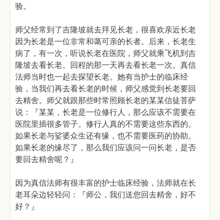
验。
师父经常到了吉隆坡就去拜见长老，很喜欢亲近长老
因为长老是一位非常和蔼可亲的长者。后来，长老生
病了，有一次，听说长老在医院，师父就乘飞机到吉
隆坡去看长老。回程的那一天再去看长老一次。真信
法师当时也一起去探望长老。她有当护士的临床经
验，当我们再去看长老的时候，师父感觉到长老要回
去精舍。师父就跟那些时常照顾长老的某某信徒菩萨
说：『某某，长老是一位修行人，那么应该不需要在
医院里插很多管子。修行人真的不需要这些东西的。
如果长老与娑婆众生还有缘，也不需要医药的协助。
如果长老的缘尽了，那么我们应该问一问长老，是否
要回去精舍呢？』
因为真信法师有很丰富的护士临床经验，法师就在长
老耳朵边轻轻问：『师公，我们送您回去精舍，好不
好？』