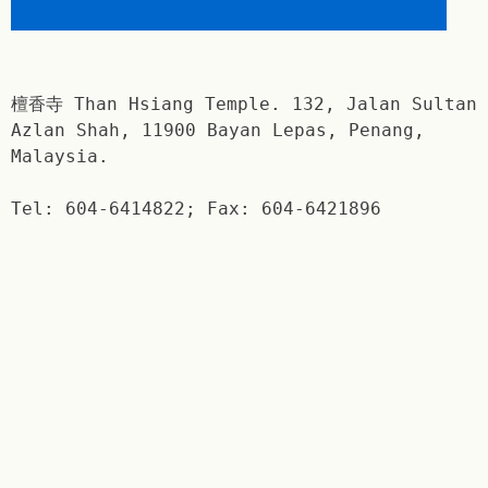
檀香寺 Than Hsiang Temple. 132, Jalan Sultan
Azlan Shah, 11900 Bayan Lepas, Penang,
Malaysia.
Tel: 604-6414822; Fax: 604-6421896