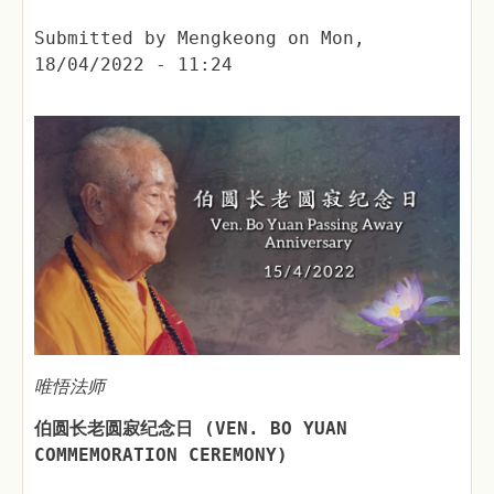
Submitted by
Mengkeong
on
Mon,
18/04/2022 - 11:24
唯悟法师
伯圆长老圆寂纪念日 (VEN. BO YUAN
COMMEMORATION CEREMONY)