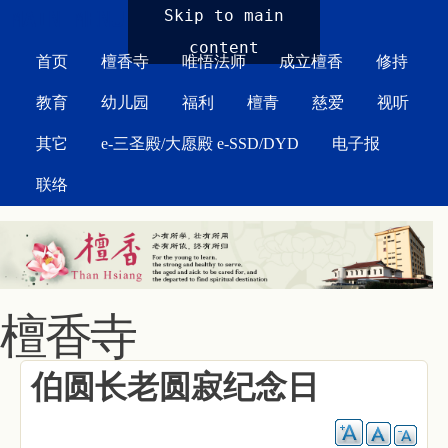
MAIN MENU
Skip to main
content
首页
檀香寺
唯悟法师
成立檀香
修持
教育
幼儿园
福利
檀青
慈爱
视听
其它
e-三圣殿/大愿殿 e-SSD/DYD
电子报
联络
檀香寺
伯圆长老圆寂纪念日