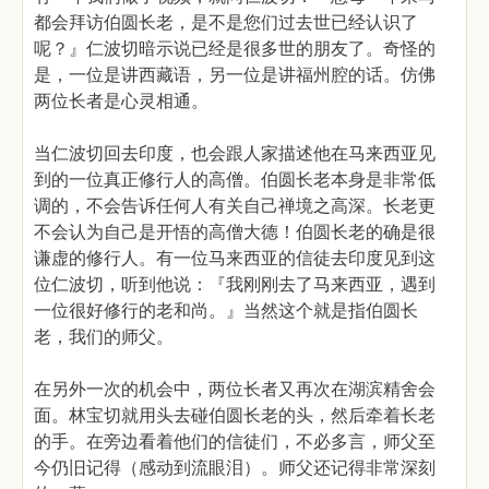
都会拜访伯圆长老，是不是您们过去世已经认识了
呢？』仁波切暗示说已经是很多世的朋友了。奇怪的
是，一位是讲西藏语，另一位是讲福州腔的话。仿佛
两位长者是心灵相通。
当仁波切回去印度，也会跟人家描述他在马来西亚见
到的一位真正修行人的高僧。伯圆长老本身是非常低
调的，不会告诉任何人有关自己禅境之高深。长老更
不会认为自己是开悟的高僧大德！伯圆长老的确是很
谦虚的修行人。有一位马来西亚的信徒去印度见到这
位仁波切，听到他说：『我刚刚去了马来西亚，遇到
一位很好修行的老和尚。』当然这个就是指伯圆长
老，我们的师父。
在另外一次的机会中，两位长者又再次在湖滨精舍会
面。林宝切就用头去碰伯圆长老的头，然后牵着长老
的手。在旁边看着他们的信徒们，不必多言，师父至
今仍旧记得（感动到流眼泪）。师父还记得非常深刻