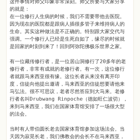
这件事情对师父印象非常深刻。师父所要与大家分享
的就是：
在一位修行人生病的时候，我们不需要带他去医院。
因为现在的医院都是跟病人插很多管子来维持病人的
生命。其实这种做法是不正确的。特别跟大家交代与
强调。一个修行人已经是生死自如了，缘尽的时候就
是回家的时刻到来了！回到阿弥陀佛极乐世界之家。
有一位藏传修行者，是一位居山洞修行了20多年的老
修行者，非常有成就的老修行者。有一次，这位修行
者就跟马来西亚很有缘。这位长者从来没有离开印
度，信徒向他提出邀请，马来西亚的信徒想要请他来
马弘法。很不可思议，老者尽然答应到大马来。老修
行者名叫Drubwang Rinpoche（德如旺仁波切），
来到马来西亚，我们在国家体育馆安排了一场很大型
的法会。
当时有人带伯圆长老去国家体育馆参加这场法会。当
天因为寂晃长老，我们佛教会的会长不在马来西亚，