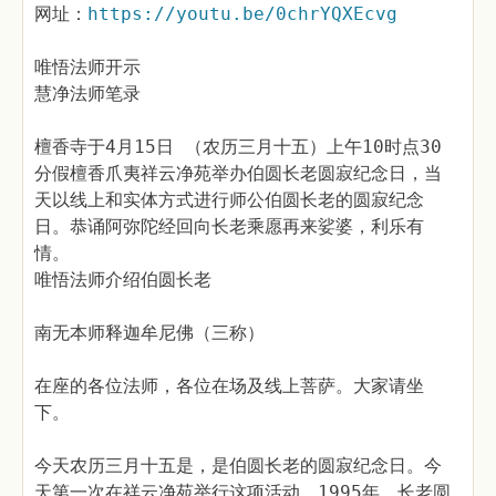
网址：
https://youtu.be/0chrYQXEcvg
唯悟法师开示
慧净法师笔录
檀香寺于4月15日 （农历三月十五）上午10时点30
分假檀香爪夷祥云净苑举办伯圆长老圆寂纪念日，当
天以线上和实体方式进行师公伯圆长老的圆寂纪念
日。恭诵阿弥陀经回向长老乘愿再来娑婆，利乐有
情。
唯悟法师介绍伯圆长老
南无本师释迦牟尼佛（三称）
在座的各位法师，各位在场及线上菩萨。大家请坐
下。
今天农历三月十五是，是伯圆长老的圆寂纪念日。今
天第一次在祥云净苑举行这项活动。1995年，长老圆