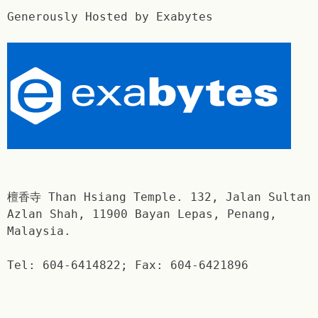
Generously Hosted by Exabytes
檀香寺 Than Hsiang Temple. 132, Jalan Sultan
Azlan Shah, 11900 Bayan Lepas, Penang,
Malaysia.
Tel: 604-6414822; Fax: 604-6421896