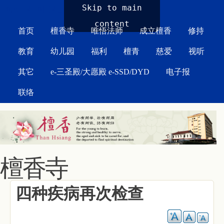
MAIN MENU
Skip to main
content
首页
檀香寺
唯悟法师
成立檀香
修持
教育
幼儿园
福利
檀青
慈爱
视听
其它
e-三圣殿/大愿殿 e-SSD/DYD
电子报
联络
檀香寺
四种疾病再次检查