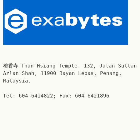
檀香寺 Than Hsiang Temple. 132, Jalan Sultan
Azlan Shah, 11900 Bayan Lepas, Penang,
Malaysia.
Tel: 604-6414822; Fax: 604-6421896