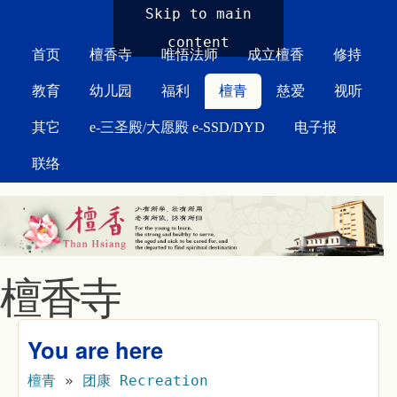
MAIN MENU
Skip to main
content
首页
檀香寺
唯悟法师
成立檀香
修持
教育
幼儿园
福利
檀青
慈爱
视听
其它
e-三圣殿/大愿殿 e-SSD/DYD
电子报
联络
檀香寺
You are here
檀青
»
团康 Recreation