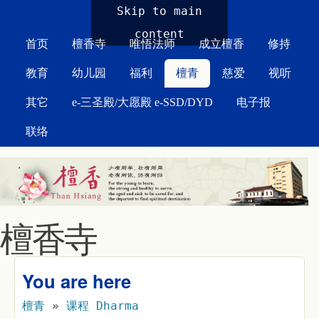
MAIN MENU
Skip to main
content
首页
檀香寺
唯悟法师
成立檀香
修持
教育
幼儿园
福利
檀青
慈爱
视听
其它
e-三圣殿/大愿殿 e-SSD/DYD
电子报
联络
檀香寺
You are here
檀青
»
课程 Dharma