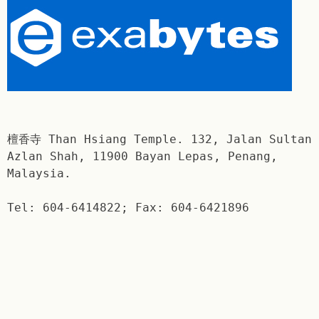
檀香寺 Than Hsiang Temple. 132, Jalan Sultan
Azlan Shah, 11900 Bayan Lepas, Penang,
Malaysia.
Tel: 604-6414822; Fax: 604-6421896