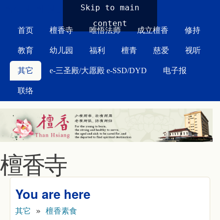
MAIN MENU
Skip to main
content
首页
檀香寺
唯悟法师
成立檀香
修持
教育
幼儿园
福利
檀青
慈爱
视听
其它
e-三圣殿/大愿殿 e-SSD/DYD
电子报
联络
檀香寺
You are here
其它
»
檀香素食