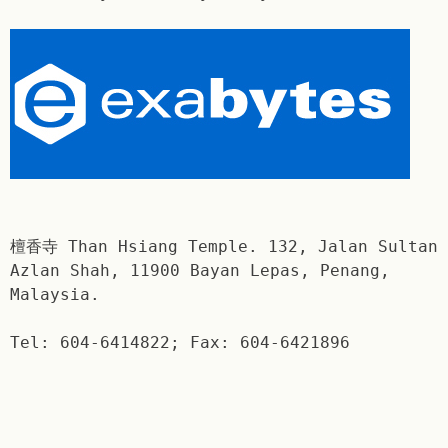
檀香寺 Than Hsiang Temple. 132, Jalan Sultan
Azlan Shah, 11900 Bayan Lepas, Penang,
Malaysia.
Tel: 604-6414822; Fax: 604-6421896