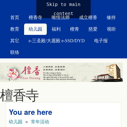
MAIN MENU
Skip to main
content
首页
檀香寺
唯悟法师
成立檀香
修持
教育
幼儿园
福利
檀青
慈爱
视听
其它
e-三圣殿/大愿殿 e-SSD/DYD
电子报
联络
檀香寺
You are here
幼儿园
»
常年活动