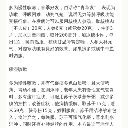
多为慢性咳嗽，春季好发，俗话称“青草发”，表现为
咳嗽、呼吸困难、动则气短、说话无力等肺呼吸功能
受损征象。在发病时可以服用核桃人参汤。取核桃肉
（不去皮）20克，人参6克（或党参20克），生姜3
片，加水适量同煎，取汁200毫升，加冰糖少许，每
日1次，睡前温服。核桃甘温补肾定喘，人参大补元
气，对虚寒咳嗽有良好的效果。如果痰多或痰中带血
时勿服。
痰湿咳嗽
多为慢性咳嗽，常有气促痰多色白质稀，且大便稀
薄、胃纳不佳，甚则浮肿，老年人患有慢性支气管炎
时，多有这种症状。可服用苏子茯苓薏米粥，减少多
痰的捆扰，改善症状，使病情缓解。取苏子15克，薏
米60克，茯苓粉15克，煮粥服食。苏子用洁净纱布包
入，食时弃之，每晚服。苏子可降气化痰，薏米利水
消肿，同时还有补肺健脾的作用。本方最适于老年人