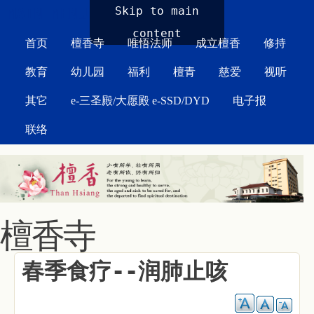
MAIN MENU
Skip to main
content
首页
檀香寺
唯悟法师
成立檀香
修持
教育
幼儿园
福利
檀青
慈爱
视听
其它
e-三圣殿/大愿殿 e-SSD/DYD
电子报
联络
檀香寺
春季食疗--润肺止咳