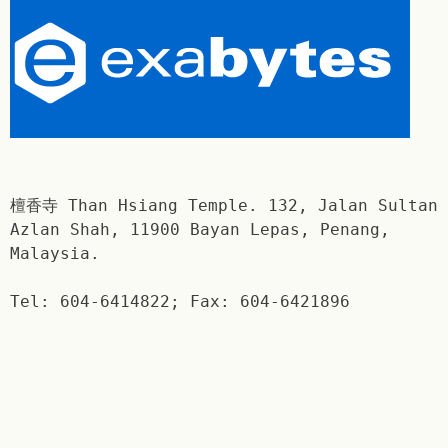
檀香寺 Than Hsiang Temple. 132, Jalan Sultan
Azlan Shah, 11900 Bayan Lepas, Penang,
Malaysia.
Tel: 604-6414822; Fax: 604-6421896