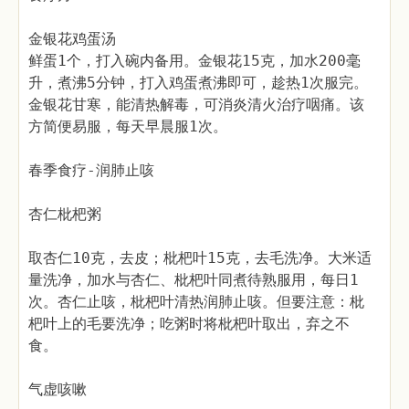
金银花鸡蛋汤
鲜蛋1个，打入碗内备用。金银花15克，加水200毫
升，煮沸5分钟，打入鸡蛋煮沸即可，趁热1次服完。
金银花甘寒，能清热解毒，可消炎清火治疗咽痛。该
方简便易服，每天早晨服1次。
春季食疗-润肺止咳
杏仁枇杷粥
取杏仁10克，去皮；枇杷叶15克，去毛洗净。大米适
量洗净，加水与杏仁、枇杷叶同煮待熟服用，每日1
次。杏仁止咳，枇杷叶清热润肺止咳。但要注意：枇
杷叶上的毛要洗净；吃粥时将枇杷叶取出，弃之不
食。
气虚咳嗽