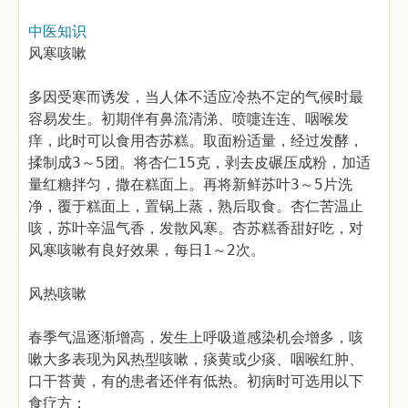
中医知识
风寒咳嗽
多因受寒而诱发，当人体不适应冷热不定的气候时最
容易发生。初期伴有鼻流清涕、喷嚏连连、咽喉发
痒，此时可以食用杏苏糕。取面粉适量，经过发酵，
揉制成3～5团。将杏仁15克，剥去皮碾压成粉，加适
量红糖拌匀，撒在糕面上。再将新鲜苏叶3～5片洗
净，覆于糕面上，置锅上蒸，熟后取食。杏仁苦温止
咳，苏叶辛温气香，发散风寒。杏苏糕香甜好吃，对
风寒咳嗽有良好效果，每日1～2次。
风热咳嗽
春季气温逐渐增高，发生上呼吸道感染机会增多，咳
嗽大多表现为风热型咳嗽，痰黄或少痰、咽喉红肿、
口干苔黄，有的患者还伴有低热。初病时可选用以下
食疗方：