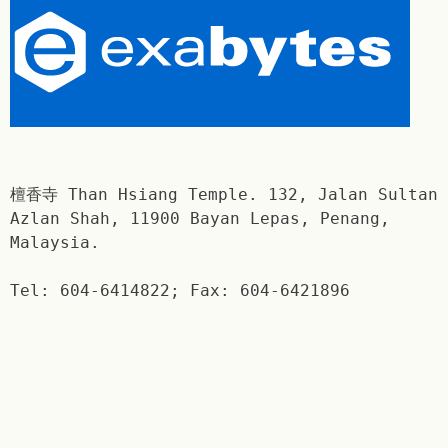
檀香寺 Than Hsiang Temple. 132, Jalan Sultan
Azlan Shah, 11900 Bayan Lepas, Penang,
Malaysia.
Tel: 604-6414822; Fax: 604-6421896