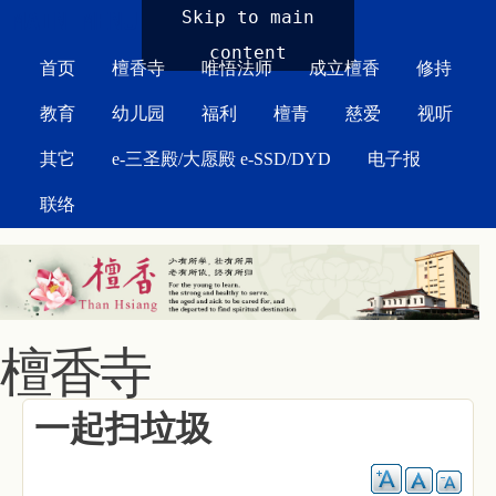
MAIN MENU
Skip to main
content
首页
檀香寺
唯悟法师
成立檀香
修持
教育
幼儿园
福利
檀青
慈爱
视听
其它
e-三圣殿/大愿殿 e-SSD/DYD
电子报
联络
檀香寺
一起扫垃圾