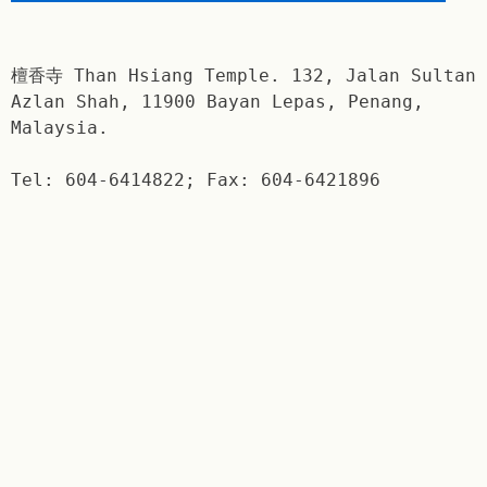
檀香寺 Than Hsiang Temple. 132, Jalan Sultan
Azlan Shah, 11900 Bayan Lepas, Penang,
Malaysia.
Tel: 604-6414822; Fax: 604-6421896