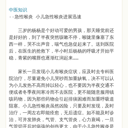
中医知识
--急性喉炎 小儿急性喉炎进展迅速
三岁的杨杨是个好动可爱的男孩，那天睡觉前还
是好好的，到了半夜突然咳嗽不停，喉咙里像塞了东
西一样，哭不出声音，喘气也急促起来了。送到医院
后，在医生的抢救下，半小时后杨杨的呼吸才开始平
稳，青紫的嘴唇也逐渐红润起来……
家长一旦发现小儿有喉炎症状，应及时去专科医
院治疗，尽量避免小儿哭吵而加重缺氧，决不可以认
为小儿发热不高而掉以轻心，也不要因为半夜交通不
便或者冬季夜间寒冷而不去医院，更不能随意服用镇
咳药物，因为那些药物会引起排痰困难而加重呼吸道
阻塞。小儿急性喉炎虽然凶险，只要及时发现，及时
治疗，一周左右即能痊愈，无后遗症。如不能及时诊
治，可并发肺炎，气管、支气管炎，心力衰竭，一旦
气管切开后对病孩的创伤更大，由于小儿急性喉炎是