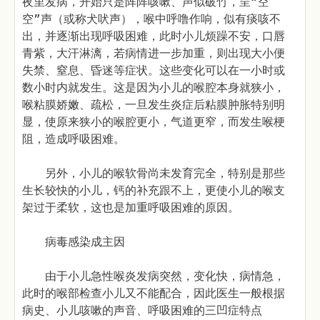
夜里发病，开始只是阵阵咳嗽、声似破竹，呈“空
空”声（或称犬吠声），喉中呼噜作响，似有痰咳不
出，并逐渐出现呼吸困难，此时小儿烦躁不安，口唇
青紫，大汗淋漓，若病情进一步加重，则出现大小便
失禁、窒息、昏迷等症状。这些变化可以在一小时或
数小时内就发生。这是因为小儿的喉腔本身就狭小，
喉粘膜娇嫩、疏松，一旦发生炎症后粘膜肿胀特别明
显，使原来狭小的喉腔更小，气道更窄，而发生喉梗
阻，造成呼吸困难。
另外，小儿的喉软骨尚未发育完全，特别是那些
生长较快的小儿，钙的补充跟不上，更使小儿的喉支
架过于柔软，这也是加重呼吸困难的原因。
病毒感染成主因
由于小儿急性喉炎发病突然，变化快，病情急，
此时的喉部检查小儿又不能配合，因此医生一般根据
病史、小儿咳嗽的声音、呼吸困难的三凹症特点