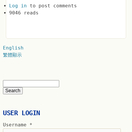
Log in
to post comments
9046 reads
English
繁體顯示
USER LOGIN
Username
*