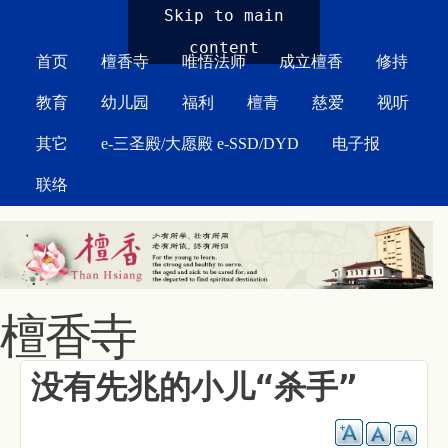
MAIN MENU
Skip to main
content
首页
檀香寺
唯悟法师
成立檀香
修持
教育
幼儿园
福利
檀青
慈爱
视听
其它
e-三圣殿/大愿殿 e-SSD/DYD
电子报
联络
檀香寺
没有先兆的小儿“杀手”