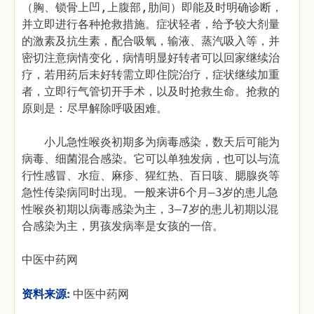
（胸、锁骨上凹,上腹部,肋间）即能及时明确诊断，
并立即进行各种抢救措施。症状轻者，给予较大剂量
的激素及抗生素，配合吸氧，输液、蒸汽吸入等，并
密切注意病情变化，病情明显好转者可以回家继续治
疗，若用药后未好转需立即住院治疗，症状继续加重
者，立即行气管切开手术，以及时抢救生命。抢救的
原则是：尽早解除呼吸困难。
小儿急性喉炎初期多为病毒感染，数天后可能为
病毒、细菌混合感染。它可以单独发病，也可以与流
行性感冒、水痘、麻疹、猩红热、百日咳、腮腺炎等
急性传染病同时出现。一般来讲6个月—3岁的患儿急
性喉炎初期以病毒感染为主，3—7岁的患儿初期以混
合感染为主，男孩发病率是女孩的一倍。
中医中药网
资料来源:
中医中药网