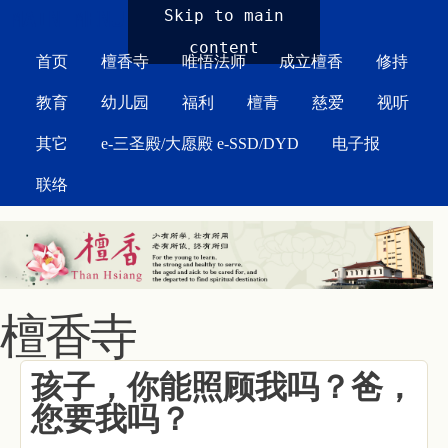
MAIN MENU
Skip to main
content
首页
檀香寺
唯悟法师
成立檀香
修持
教育
幼儿园
福利
檀青
慈爱
视听
其它
e-三圣殿/大愿殿 e-SSD/DYD
电子报
联络
檀香寺
孩子，你能照顾我吗？爸，
您要我吗？