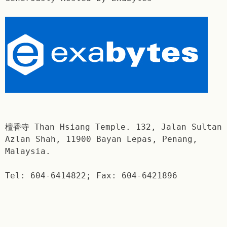
檀香寺 Than Hsiang Temple. 132, Jalan Sultan
Azlan Shah, 11900 Bayan Lepas, Penang,
Malaysia.
Tel: 604-6414822; Fax: 604-6421896