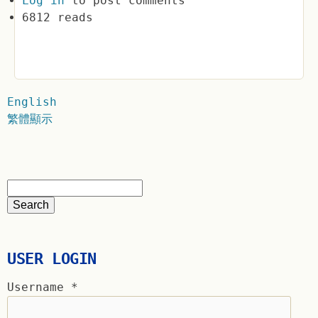
Log in
to post comments
6812 reads
English
繁體顯示
USER LOGIN
Username
*