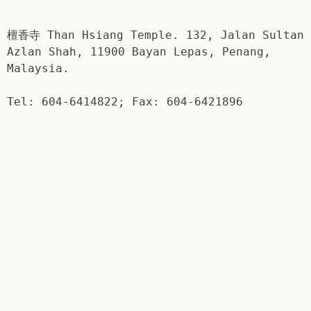
檀香寺 Than Hsiang Temple. 132, Jalan Sultan
Azlan Shah, 11900 Bayan Lepas, Penang,
Malaysia.
Tel: 604-6414822; Fax: 604-6421896