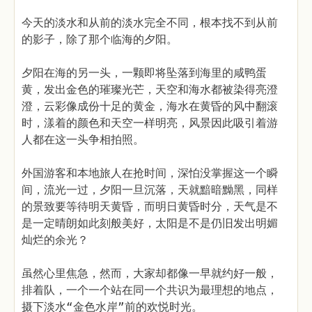
今天的淡水和从前的淡水完全不同，根本找不到从前
的影子，除了那个临海的夕阳。
夕阳在海的另一头，一颗即将坠落到海里的咸鸭蛋
黄，发出金色的璀璨光芒，天空和海水都被染得亮澄
澄，云彩像成份十足的黄金，海水在黄昏的风中翻滚
时，漾着的颜色和天空一样明亮，风景因此吸引着游
人都在这一头争相拍照。
外国游客和本地旅人在抢时间，深怕没掌握这一个瞬
间，流光一过，夕阳一旦沉落，天就黯暗黝黑，同样
的景致要等待明天黄昏，而明日黄昏时分，天气是不
是一定晴朗如此刻般美好，太阳是不是仍旧发出明媚
灿烂的余光？
虽然心里焦急，然而，大家却都像一早就约好一般，
排着队，一个一个站在同一个共识为最理想的地点，
摄下淡水“金色水岸”前的欢悦时光。