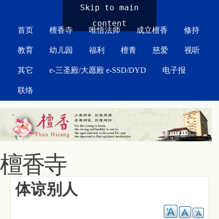
MAIN MENU
Skip to main
content
首页
檀香寺
唯悟法师
成立檀香
修持
教育
幼儿园
福利
檀青
慈爱
视听
其它
e-三圣殿/大愿殿 e-SSD/DYD
电子报
联络
檀香寺
体谅别人