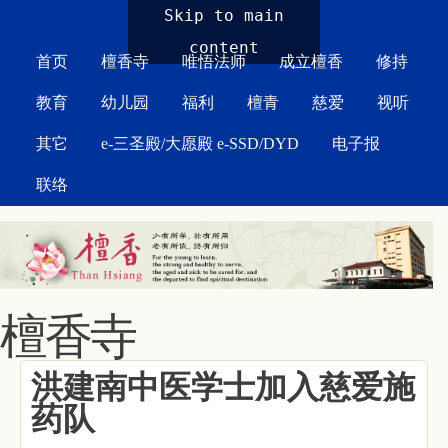
MAIN MENU
Skip to main
content
首页
檀香寺
唯悟法师
成立檀香
修持
教育
幼儿园
福利
檀青
慈爱
视听
其它
e-三圣殿/大愿殿 e-SSD/DYD
电子报
联络
檀香寺
洪建南中医学士加入慈爱施
药队