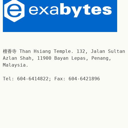
檀香寺 Than Hsiang Temple. 132, Jalan Sultan
Azlan Shah, 11900 Bayan Lepas, Penang,
Malaysia.
Tel: 604-6414822; Fax: 604-6421896