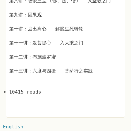
第八讲：皈依三宝 (佛、法、僧) - 入圣教之门
第九讲：因果观
第十讲：启出离心 - 解脱生死转轮
第十一讲：发菩提心 - 入大乘之门
第十二讲：布施波罗蜜
第十三讲：六度与四摄 - 菩萨行之实践
10415 reads
English