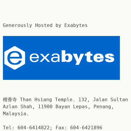
Generously Hosted by Exabytes
檀香寺 Than Hsiang Temple. 132, Jalan Sultan
Azlan Shah, 11900 Bayan Lepas, Penang,
Malaysia.
Tel: 604-6414822; Fax: 604-6421896