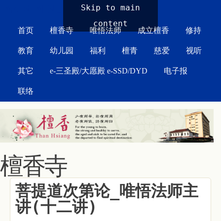
MAIN MENU
Skip to main
content
首页
檀香寺
唯悟法师
成立檀香
修持
教育
幼儿园
福利
檀青
慈爱
视听
其它
e-三圣殿/大愿殿 e-SSD/DYD
电子报
联络
檀香寺
菩提道次第论_唯悟法师主
讲(十二讲)