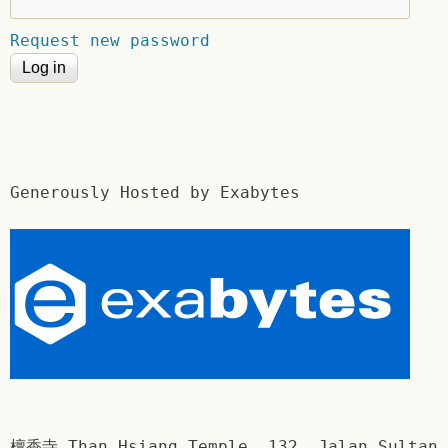
Request new password
Generously Hosted by Exabytes
檀香寺 Than Hsiang Temple. 132, Jalan Sultan