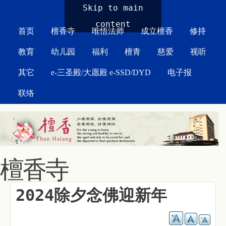
MAIN MENU
Skip to main
content
首页
檀香寺
唯悟法师
成立檀香
修持
教育
幼儿园
福利
檀青
慈爱
视听
其它
e-三圣殿/大愿殿 e-SSD/DYD
电子报
联络
檀香寺
2024除夕念佛迎新年