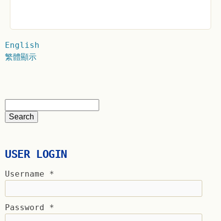
English
繁體顯示
USER LOGIN
Username
*
Password
*