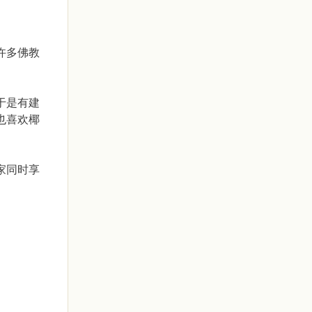
许多佛教
于是有建
也喜欢椰
家同时享