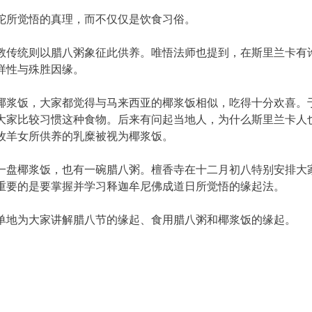
陀所觉悟的真理，而不仅仅是饮食习俗。
教传统则以腊八粥象征此供养。唯悟法师也提到，在斯里兰卡有
样性与殊胜因缘。
椰浆饭，大家都觉得与马来西亚的椰浆饭相似，吃得十分欢喜。
大家比较习惯这种食物。后来有问起当地人，为什么斯里兰卡人
牧羊女所供养的乳糜被视为椰浆饭。
一盘椰浆饭，也有一碗腊八粥。檀香寺在十二月初八特别安排大
重要的是要掌握并学习释迦牟尼佛成道日所觉悟的缘起法。
单地为大家讲解腊八节的缘起、食用腊八粥和椰浆饭的缘起。