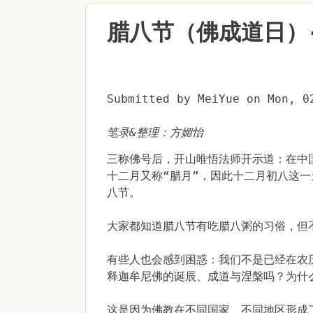
腊八节（佛成道日）
Submitted by
MeiYue
on
Mon, 0
笔录&整理：方媚怡
三称佛号后，开山唯悟法师开示道：在中
十二月又称“腊月”，因此十二月初八这
八节。
大家都知道腊八节有吃腊八粥的习俗，但
有些人也会感到困惑：我们不是已经在农
释迦牟尼佛的诞辰、成道与涅槃吗？为什
这是因为佛教在不同国家、不同地区形成