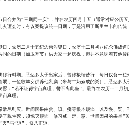
节日合并为“三期同一庆”，并在农历四月十五（通常对应公历五
徒友谊会时，有议案提议统一日期，于是沿用了斯里兰卡的传统
诞日，农历二月十五纪念佛涅槃日，农历十二月初八纪念佛成道
共同的日期（如卫塞节）供大家一起庆祝，但并不意味着其他传
佛修行时期。悉达多太子出家后，曾修极端苦行，每日仅食一粒
衰弱，一位牧羊女供养他乳糜（米与牛奶煮成的粥）。悉达多太
发愿：“若不证得宇宙真理，誓不离此座”。最终在农历十二月初
宇宙真理。
缘散尽则灭。世间因果由贪、嗔、痴等根本烦恼，以及慢、疑、
要了脱生死，须熄灭烦恼，修习戒、定、慧。世间因果的果是“苦
“灭”与“道”，修八正道。