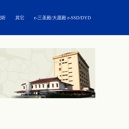
视听
其它
e-三圣殿/大愿殿 e-SSD/DYD