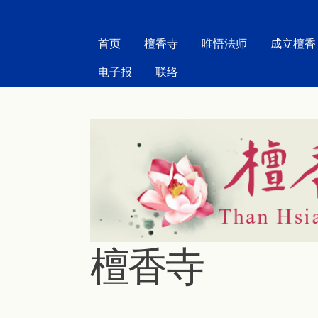
MAIN MENU
首页
檀香寺
唯悟法师
成立檀香
电子报
联络
檀香寺