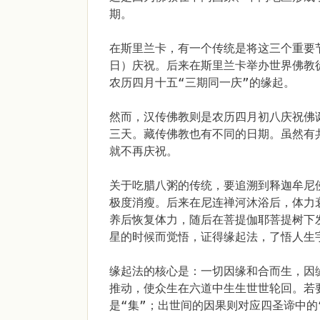
期。
在斯里兰卡，有一个传统是将这三个重要
日）庆祝。后来在斯里兰卡举办世界佛教
农历四月十五“三期同一庆”的缘起。
然而，汉传佛教则是农历四月初八庆祝佛
三天。藏传佛教也有不同的日期。虽然有
就不再庆祝。
关于吃腊八粥的传统，要追溯到释迦牟尼
极度消瘦。后来在尼连禅河沐浴后，体力
养后恢复体力，随后在菩提伽耶菩提树下
星的时候而觉悟，证得缘起法，了悟人生
缘起法的核心是：一切因缘和合而生，因
推动，使众生在六道中生生世世轮回。若
是“集”；出世间的因果则对应四圣谛中的