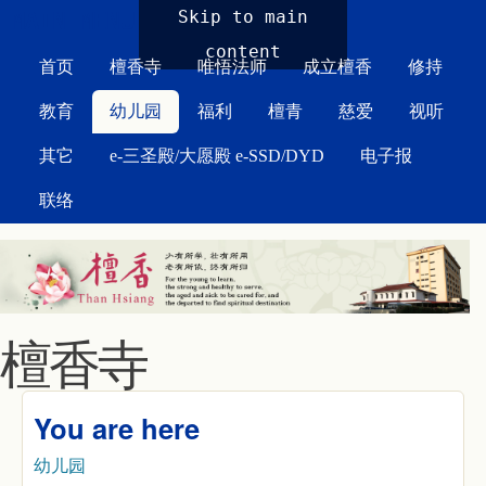
MAIN MENU
Skip to main
content
首页
檀香寺
唯悟法师
成立檀香
修持
教育
幼儿园
福利
檀青
慈爱
视听
其它
e-三圣殿/大愿殿 e-SSD/DYD
电子报
联络
檀香寺
You are here
幼儿园