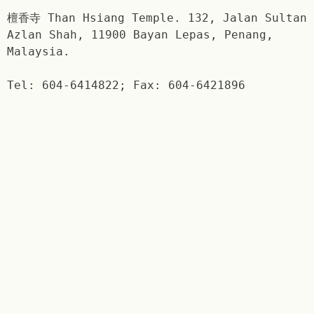
檀香寺 Than Hsiang Temple. 132, Jalan Sultan
Azlan Shah, 11900 Bayan Lepas, Penang,
Malaysia.
Tel: 604-6414822; Fax: 604-6421896