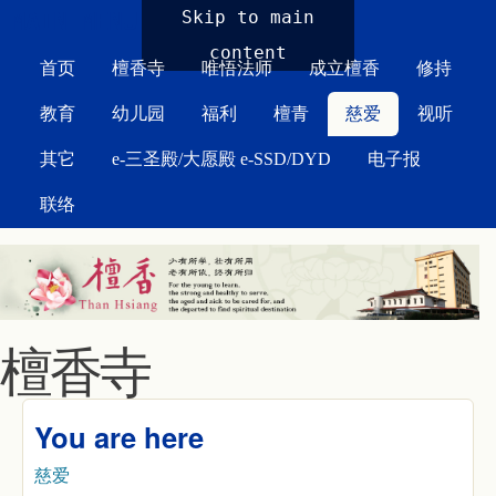
MAIN MENU
Skip to main
content
首页
檀香寺
唯悟法师
成立檀香
修持
教育
幼儿园
福利
檀青
慈爱
视听
其它
e-三圣殿/大愿殿 e-SSD/DYD
电子报
联络
檀香寺
You are here
慈爱