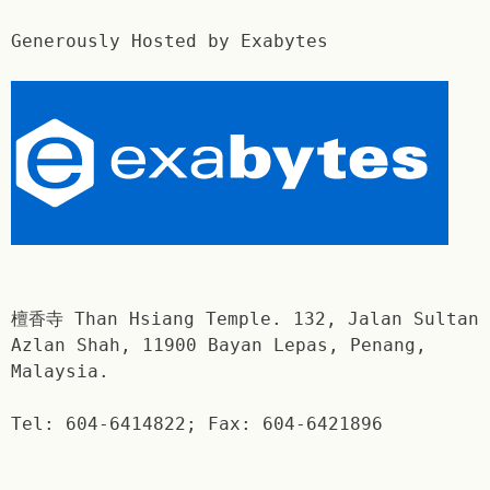
Generously Hosted by Exabytes
檀香寺 Than Hsiang Temple. 132, Jalan Sultan
Azlan Shah, 11900 Bayan Lepas, Penang,
Malaysia.
Tel: 604-6414822; Fax: 604-6421896