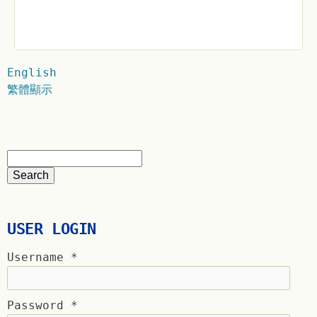
English
繁體顯示
USER LOGIN
Username
*
Password
*