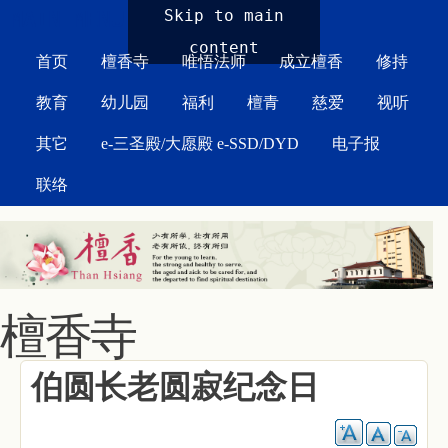
MAIN MENU
Skip to main
content
首页
檀香寺
唯悟法师
成立檀香
修持
教育
幼儿园
福利
檀青
慈爱
视听
其它
e-三圣殿/大愿殿 e-SSD/DYD
电子报
联络
檀香寺
伯圆长老圆寂纪念日