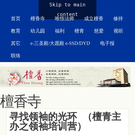
MAIN MENU
Skip to main
content
首页
檀香寺
唯悟法师
成立檀香
修持
教育
幼儿园
福利
檀青
慈爱
视听
其它
e-三圣殿/大愿殿 e-SSD/DYD
电子报
联络
檀香寺
寻找领袖的光环 （檀青主
办之领袖培训营）