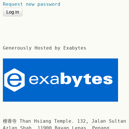
Request new password
Generously Hosted by Exabytes
檀香寺 Than Hsiang Temple. 132, Jalan Sultan
Azlan Shah, 11900 Bayan Lepas, Penang,