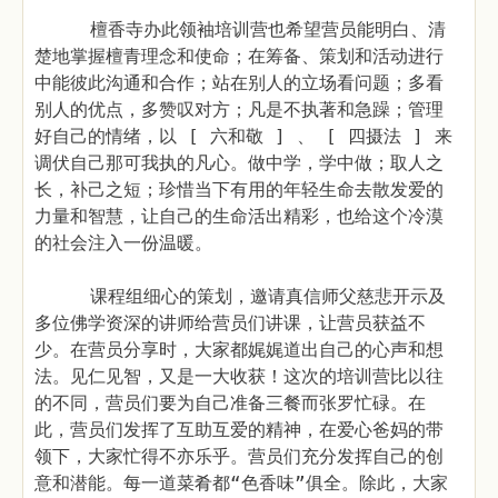
檀香寺办此领袖培训营也希望营员能明白、清
楚地掌握檀青理念和使命；在筹备、策划和活动进行
中能彼此沟通和合作；站在别人的立场看问题；多看
别人的优点，多赞叹对方；凡是不执著和急躁；管理
好自己的情绪，以 [ 六和敬 ] 、 [ 四摄法 ] 来
调伏自己那可我执的凡心。做中学，学中做；取人之
长，补己之短；珍惜当下有用的年轻生命去散发爱的
力量和智慧，让自己的生命活出精彩，也给这个冷漠
的社会注入一份温暖。
课程组细心的策划，邀请真信师父慈悲开示及
多位佛学资深的讲师给营员们讲课，让营员获益不
少。在营员分享时，大家都娓娓道出自己的心声和想
法。见仁见智，又是一大收获！这次的培训营比以往
的不同，营员们要为自己准备三餐而张罗忙碌。在
此，营员们发挥了互助互爱的精神，在爱心爸妈的带
领下，大家忙得不亦乐乎。营员们充分发挥自己的创
意和潜能。每一道菜肴都“色香味”俱全。除此，大家