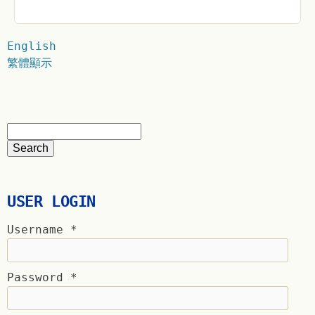
English
繁體顯示
USER LOGIN
Username
*
Password
*