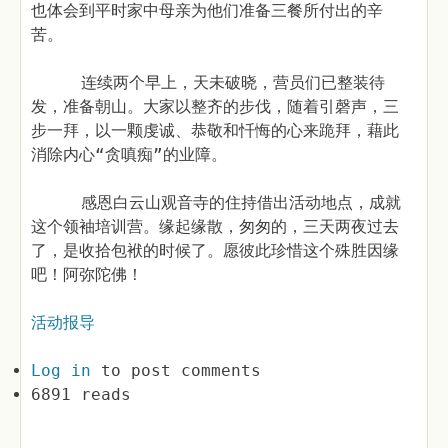
也体会到平时家中母亲为他们准备三餐所付出的辛
苦。
连续两个早上，天未破晓，营员们已整装待
发，准备朝山。大家以整齐的步伐，随着引磬声，三
步一拜，以一颗虔诚、恭敬和忏悔的心来跪拜，藉此
消除内心“贪嗔痴”的业障。
感恩白云山观音寺的住持借出活动地点，成就
这个领袖培训营。缘起缘散，匆匆的，三天两夜过去
了，是收拾包袱的时候了。愿彼此珍惜这个殊胜因缘
吧！阿弥陀佛！
活动报导
Log in
to post comments
6891 reads