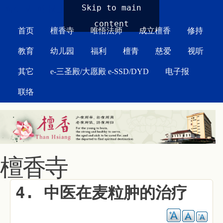
MAIN MENU
Skip to main
content
首页
檀香寺
唯悟法师
成立檀香
修持
教育
幼儿园
福利
檀青
慈爱
视听
其它
e-三圣殿/大愿殿 e-SSD/DYD
电子报
联络
檀香寺
4. 中医在麦粒肿的治疗