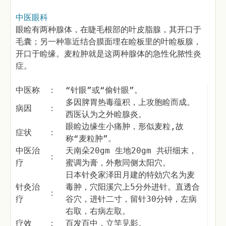
中医眼科
眼睑有两种腺体，在睫毛根部的叶皮脂腺，其开口于
毛囊；另一种靠近结合膜面埋在睑板里的叶睑板腺，
开口于睑缘。麦粒肿就是这两种腺体的急性化脓性炎
症。
中医称
：
“针眼”或“偷针眼”。
多因脾胃热毒蕴积，上攻胞睑而成。
病因
：
西医认为之外睑腺炎。
眼睑边缘生小痛肿，形似麦粒,故
症状
：
称“麦粒肿”。
中医治
天南朵20gm 生地20gm 共硏细末，
：
疗
蜜调为膏，外敷同侧太阳穴。
日本针灸家泽田月建的特効穴名为麦
针灸治
毒肿，穴阳溪穴上5分外进针。直透合
：
疗
谷穴，进针二寸，留针30分钟，左病
右取，右病左取。
疗效
：
百发百中，立竿见影。