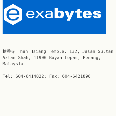
檀香寺 Than Hsiang Temple. 132, Jalan Sultan
Azlan Shah, 11900 Bayan Lepas, Penang,
Malaysia.
Tel: 604-6414822; Fax: 604-6421896