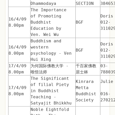
Dhammodaya
SECTION
38465
The Importance
of Promoting
Doris
16/4/09
Buddhist
BGF
012-
8.00pm
Education by
31102
Ven. Wei Wu
Buddhism and
Doris
16/4/09
western
BGF
012-
8.00pm
psychology - Ven
31102
Hui Xing
17/4/09
为何国际佛教大学 -
千百家佛教
03-
8.00pm
唯悟法师
居士林
78803
The Significant
Kinrara
Julie
of filial Piety
17/4/09
Metta
in Buddhist
8.00pm
Buddhist
016-
Teaching -
Society
27021
Satyajit Bhikkhu
Noble Eightfold