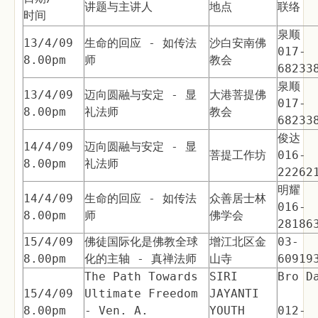
讲题与主讲人
地点
联络
时间
泉顺
13/4/09
生命的回应 - 如传法
沙白安南佛
017-
8.00pm
师
教会
68233
泉顺
13/4/09
迈向圆融与安定 - 显
大港菩提佛
017-
8.00pm
礼法师
教会
68233
俊达
14/4/09
迈向圆融与安定 - 显
菩提工作坊
016-
8.00pm
礼法师
22262
明耀
14/4/09
生命的回应 - 如传法
众善居士林
016-
8.00pm
师
佛学会
28186
15/4/09
佛徒国际化是佛教全球
增江北区金
03-
8.00pm
化的主轴 - 真禅法师
山寺
60919
The Path Towards
SIRI
Bro D
15/4/09
Ultimate Freedom
JAYANTI
8.00pm
- Ven. A.
YOUTH
012-