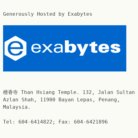
Generously Hosted by Exabytes
檀香寺 Than Hsiang Temple. 132, Jalan Sultan
Azlan Shah, 11900 Bayan Lepas, Penang,
Malaysia.
Tel: 604-6414822; Fax: 604-6421896