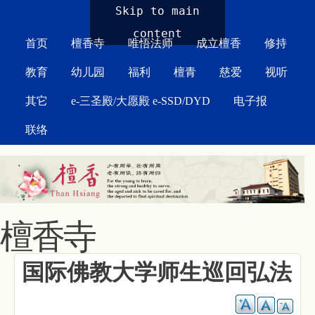
MAIN MENU
Skip to main
content
首页
檀香寺
唯悟法师
成立檀香
修持
教育
幼儿园
福利
檀青
慈爱
视听
其它
e-三圣殿/大愿殿 e-SSD/DYD
电子报
联络
檀香寺
国际佛教大学师生巡回弘法