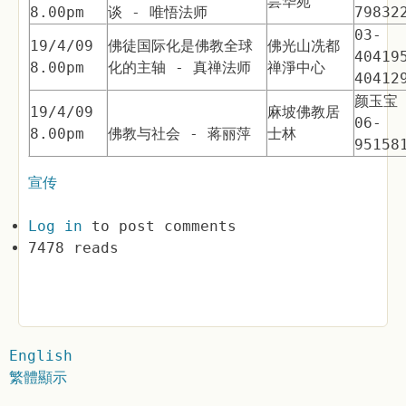
昙华苑
8.00pm
谈 - 唯悟法师
79832
03-
19/4/09
佛徒国际化是佛教全球
佛光山冼都
40419
8.00pm
化的主轴 - 真禅法师
禅淨中心
40412
颜玉宝
19/4/09
麻坡佛教居
06-
8.00pm
佛教与社会 - 蒋丽萍
士林
95158
宣传
Log in
to post comments
7478 reads
English
繁體顯示