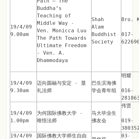
Path – The
Buddha’s
Teaching of
Shah
Bro. 
Middle Way -
19/4/09
Alam
Ven. Monicca Luu
9.00am
Buddhist
017-
The Path Towards
Society
62269
Ultimate Freedom
- Ven. A.
Dhammodaya
明耀
19/4/09
迈向圆融与安定 - 显
巴生滨海佛
9.30am
礼法师
学会青年组
016-
28186
伟贤
19/4/09
为何国际佛教大学 -
马大毕业生
1.00pm
唯悟法师
佛友会
019-
38035
19/4/09
国际佛教大学师生自由
03-