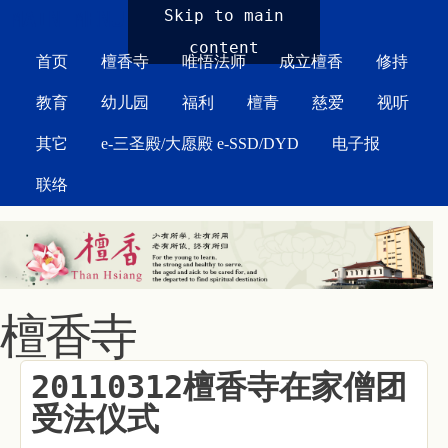
MAIN MENU
Skip to main
content
首页
檀香寺
唯悟法师
成立檀香
修持
教育
幼儿园
福利
檀青
慈爱
视听
其它
e-三圣殿/大愿殿 e-SSD/DYD
电子报
联络
檀香寺
20110312檀香寺在家僧团
受法仪式