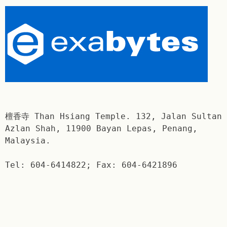
檀香寺 Than Hsiang Temple. 132, Jalan Sultan
Azlan Shah, 11900 Bayan Lepas, Penang,
Malaysia.
Tel: 604-6414822; Fax: 604-6421896