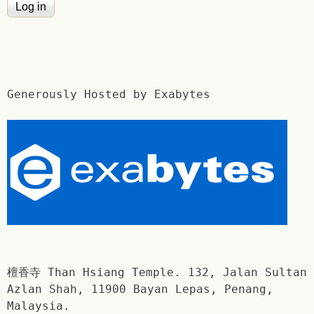
Generously Hosted by Exabytes
檀香寺 Than Hsiang Temple. 132, Jalan Sultan
Azlan Shah, 11900 Bayan Lepas, Penang,
Malaysia.