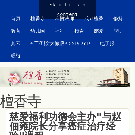
MAIN MENU
Skip to main
content
首页
檀香寺
唯悟法师
成立檀香
修持
教育
幼儿园
福利
檀青
慈爱
视听
其它
e-三圣殿/大愿殿 e-SSD/DYD
电子报
联络
檀香寺
慈爱福利功德会主办"与赵
佃雍院长分享癌症治疗经