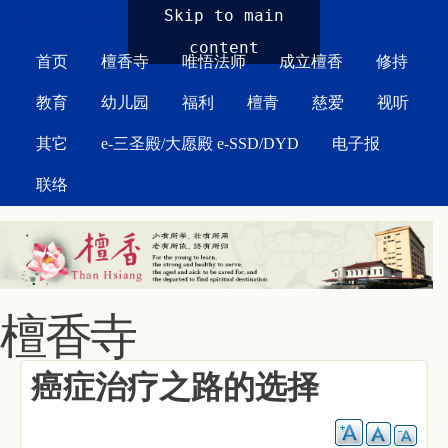
MAIN MENU
Skip to main
content
首页
檀香寺
唯悟法师
成立檀香
修持
教育
幼儿园
福利
檀青
慈爱
视听
其它
e-三圣殿/大愿殿 e-SSD/DYD
电子报
联络
檀香寺
癌症治疗之路的选择