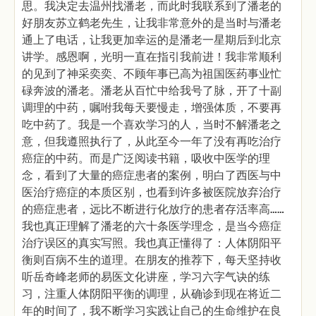
思。我决定去温州找潘老，而此时我联系到了潘老的
好朋友苏立鹤老先生，让我非常意外的是当时与潘老
通上了电话，让我更加幸运的是潘老一星期后到北京
讲学。感恩啊，光明一直在指引我前进！我非常顺利
的见到了神采奕奕、不顾年事已高为祖国医药事业忙
碌奔波的潘老。潘老从百忙中给我号了脉，开了十副
调理的中药，嘱咐我每天要慢走，增强体质，不要再
吃中药了。我是一个喜欢学习的人，当时不解潘老之
意，但我遵照执行了，从此至今一年了没有再吃治疗
癌症的中药。而是广泛阅读书籍，吸收中医学的理
念，看到了大量的癌症患者的案例，明白了西医与中
医治疗癌症的本质区别，也看到许多被医院放弃治疗
的癌症患者，远比不断进行化放疗的患者存活率高……
我也真正理解了潘老的六十条医学理念，是当今癌症
治疗误区的真实写照。我也真正懂得了：人体阴阳平
衡则百病不生的道理。在朋友的推荐下，每天坚持收
听岳奇峰老师的易医文化讲座，学习六字气诀的练
习，注重人体阴阳平衡的调理，从确诊到现在将近二
年的时间了，我不断学习实践让自己的生命维护在良