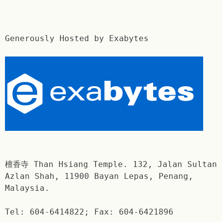
Generously Hosted by Exabytes
檀香寺 Than Hsiang Temple. 132, Jalan Sultan
Azlan Shah, 11900 Bayan Lepas, Penang,
Malaysia.
Tel: 604-6414822; Fax: 604-6421896