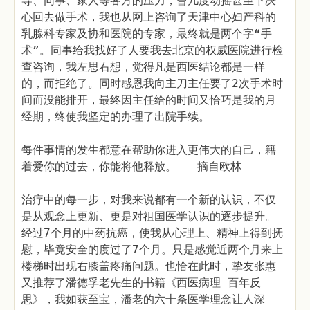
导、同事、家人等各方的压力，曾几度动摇甚至下决
心回去做手术，我也从网上咨询了天津中心妇产科的
乳腺科专家及协和医院的专家，最终就是两个字“手
术”。同事给我找好了人要我去北京的权威医院进行检
查咨询，我左思右想，觉得凡是西医结论都是一样
的，而拒绝了。同时感恩我向主刀主任要了2次手术时
间而没能排开，最终因主任给的时间又恰巧是我的月
经期，终使我坚定的办理了出院手续。
每件事情的发生都意在帮助你进入更伟大的自己，籍
着爱你的过去，你能将他释放。 ——摘自欧林
治疗中的每一步，对我来说都有一个新的认识，不仅
是从观念上更新、更是对祖国医学认识的逐步提升。
经过7个月的中药抗癌，使我从心理上、精神上得到抚
慰，毕竟安全的度过了7个月。只是感觉近两个月来上
楼梯时出现右膝盖疼痛问题。也恰在此时，挚友张惠
又推荐了潘德孚老先生的书籍《西医病理 百年反
思》，我如获至宝，潘老的六十条医学理念让人深