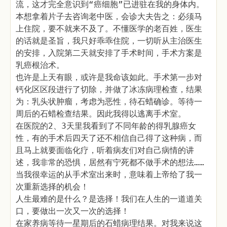
流，这才完全意识到“癌细胞”已进驻在我的身体内。
本想拿着片子去咨询老中医，会诊大夫告之：必须马
上住院，要不就来不及了。不懂医学的老百姓，医生
的话就是圣旨，我只好乖乖住院，一切听从主治医生
的安排，入院第二天就安排了手术时间，手术方案是
乳癌根治术。
也许是上天有眼，或许是我命该如此。手术第一步对
钙化区区段进行了切除，并做了冰冻病理检查，结果
为：乳头状肿瘤，考虑为恶性，待石蜡确诊。等待一
周后的石蜡检查结果。因此我得以逃离手术室。
在医院的2、3天里我看到了不同年龄的得乳腺癌女
性，有的手术后四天了还不相信自己得了这种病，而
且马上就要面临化疗，听着病友们对自己病情的讲
述，我非常的恐惧，居然有宁死都不做手术的想法……
当我很幸运的从手术室出来时，意味着上帝给了我一
次重新选择的机会！
人生最难的是什么？是选择！我们在人生的一道道关
口，要做出一次又一次的选择！
在家养病等待一星期后的石蜡病理结果。对我来说这