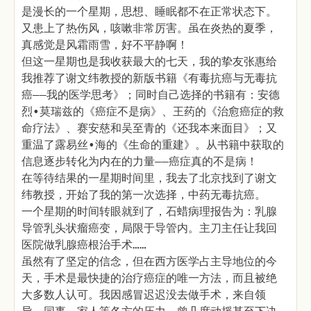
是漫长的一个星期，思想、睡眠都不在正常状态下。
又患上了热伤风，咳嗽非常厉害。虽在炎热的夏季，
真感觉是风霜雨雪，好不平静啊！
但这一星期也是我收获最大的七天，我的挚友张惠给
我推荐了谢文纬教授的新版书籍《有毒抗癌与无毒抗
癌——我的医学思考》；同时自己选择的书籍有：安德
烈•莫瑞兹的《癌症不是病》、王药的《治愈癌症的救
命疗法》、赛安慈和吴至青的《还我本来面目》；又
重温了露易丝•海的《生命的重建》。从书籍中获取的
信息逐步转化为内在的力量——癌症真的不是病！
在等待结果的一星期时间里，我去了北京找到了谢文
纬教授，开始了我的第一次选择，中药无毒抗癌。
一个星期的时间转眼就到了，石蜡病理报告为：乳腺
导管乳头状瘤癌变，局限于导管内。主刀主任让我回
医院做乳腺癌根治手术……
虽然有了坚定的信念，但在西方医学占主导地位的今
天，手术是最快捷的治疗癌症的唯一方法，而且被绝
大多数人认可。我因感冒迟迟没去做手术，来自领