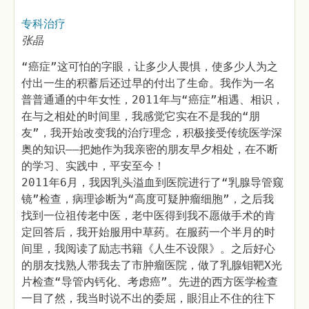
专科治疗
张晶
“癌症”这可怕的字眼，让多少人畏惧，使多少人为之
付出一生的积蓄后还过早的付出了生命。我作为一名
普普通通的中年女性，2011年与“癌症”相遇、相识，
在与之相处的时间里，我感觉它实在不是我的“朋
友”，我开始改变我的治疗理念，积极接受传统医学深
奥的知识——把她作为我亲密的朋友早夕相处，在不断
的学习、实践中，平安至今！
2011年6月，我因乳头溢血到医院进行了“乳腺导管窥
镜”检查，病理诊断为“高度可疑肿瘤细胞”，之后我
找到一位祖传老中医，老中医得到我不愿做手术的肯
定回答后，我开始服用中草药。在服药一个半月的时
间里，我阅读了励志书籍《人生不设限》。之后好心
的朋友找熟人带我去了市肿瘤医院，做了乳腺钼靶X光
片检查“导管内钙化、考虑癌”。先进的西方医学检查
一目了然，我当时说不出的委屈，眼泪止不住的往下