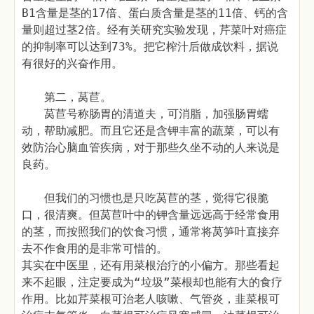
B1含量是茎的17倍、蛋白质含量是茎的11倍、钙的含
量则超过茎2倍。经有关研究实验发现，芹菜叶对癌症
的抑制率可以达到73%。把它榨汁后做成饮料，据说
有很好的兴奋作用。
第二，莴苣。
莴苣号称肠胃的清道夫，可消脂，加强肠胃蠕
动，帮助减肥。而且它还是含钾丰富的蔬菜，可以有
效防治心脑血管疾病，对于那些久坐不动的人来说是
良药。
但我们的习惯也是只吃莴苣的茎，觉得它很脆
口，很清爽。但莴苣叶中的钾含量远远高于经常食用
的茎，而按照我们的饮食习惯，通常将莴笋叶直接弃
去不作食用的是非常可惜的。
其实在中医里，还有用菜根治疗的小偏方。那些看起
来不起眼，注定要成为“垃圾”菜根却也能有大的食疗
作用。比如芹菜根可治老人咳嗽、气管炎，韭菜根可