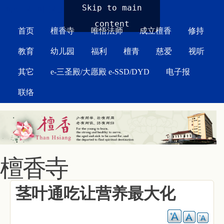
MAIN MENU
Skip to main
content
首页
檀香寺
唯悟法师
成立檀香
修持
教育
幼儿园
福利
檀青
慈爱
视听
其它
e-三圣殿/大愿殿 e-SSD/DYD
电子报
联络
檀香寺
茎叶通吃让营养最大化