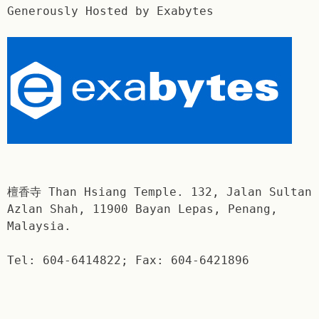
Generously Hosted by Exabytes
檀香寺 Than Hsiang Temple. 132, Jalan Sultan
Azlan Shah, 11900 Bayan Lepas, Penang,
Malaysia.
Tel: 604-6414822; Fax: 604-6421896