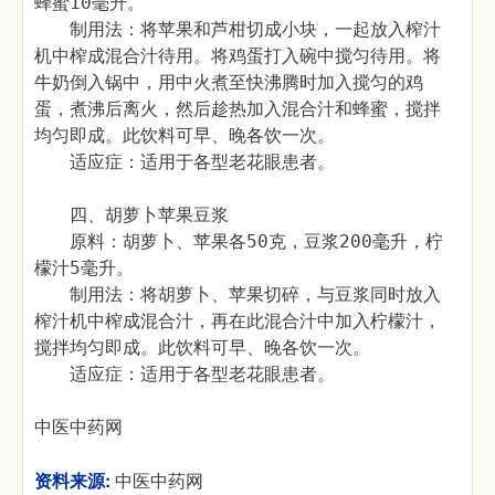
蜂蜜10毫升。
制用法：将苹果和芦柑切成小块，一起放入榨汁
机中榨成混合汁待用。将鸡蛋打入碗中搅匀待用。将
牛奶倒入锅中，用中火煮至快沸腾时加入搅匀的鸡
蛋，煮沸后离火，然后趁热加入混合汁和蜂蜜，搅拌
均匀即成。此饮料可早、晚各饮一次。
适应症：适用于各型老花眼患者。
四、胡萝卜苹果豆浆
原料：胡萝卜、苹果各50克，豆浆200毫升，柠
檬汁5毫升。
制用法：将胡萝卜、苹果切碎，与豆浆同时放入
榨汁机中榨成混合汁，再在此混合汁中加入柠檬汁，
搅拌均匀即成。此饮料可早、晚各饮一次。
适应症：适用于各型老花眼患者。
中医中药网
资料来源:
中医中药网