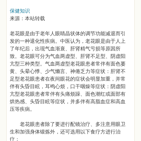
保健知识
来源：本站转载
老花眼是由于老年人眼睛晶状体的调节功能减退而引
发的一种退化性疾病。中医认为，老花眼是由于人上
了年纪后，出现气血渐衰、肝肾精气亏损等原因所
致。老花眼可分为气血两虚型、肝肾不足型、阴虚阳
亢型三种类型。气血两虚型老花眼患者常伴有面色萎
黄、头晕心悸、少气懒言、神倦乏力等症状：肝肾不
足型老花眼患者在夜间眼花的症状会明显加重，并常
伴有头昏目眩，耳鸣心烦，口干咽燥等症状：阴虚阳
亢型老花眼患者常伴有头痛烦躁、面色潮红或面部有
烘热感、头昏目眩等症状，并多伴有高脂血症和高血
压等疾病。
老花眼患者除了要进行配镜治疗、多注意用眼卫
生和加强身体锻炼外，还可选用以下食疗方进行治
疗：