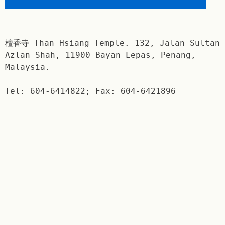
檀香寺 Than Hsiang Temple. 132, Jalan Sultan
Azlan Shah, 11900 Bayan Lepas, Penang,
Malaysia.
Tel: 604-6414822; Fax: 604-6421896