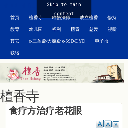
MAIN MENU
Skip to main
content
首页
檀香寺
唯悟法师
成立檀香
修持
教育
幼儿园
福利
檀青
慈爱
视听
其它
e-三圣殿/大愿殿 e-SSD/DYD
电子报
联络
檀香寺
食疗方治疗老花眼