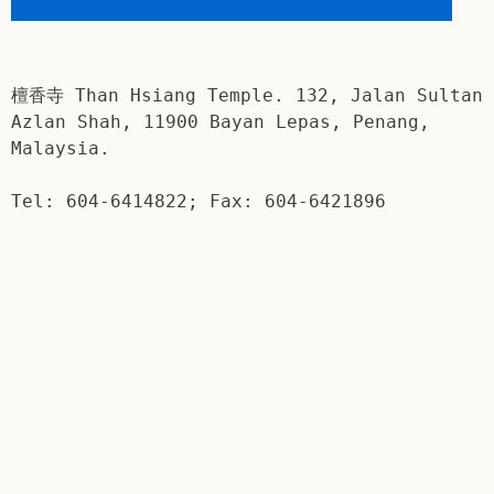
檀香寺 Than Hsiang Temple. 132, Jalan Sultan
Azlan Shah, 11900 Bayan Lepas, Penang,
Malaysia.
Tel: 604-6414822; Fax: 604-6421896