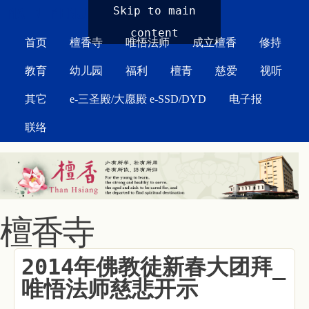
MAIN MENU
Skip to main
content
首页
檀香寺
唯悟法师
成立檀香
修持
教育
幼儿园
福利
檀青
慈爱
视听
其它
e-三圣殿/大愿殿 e-SSD/DYD
电子报
联络
檀香寺
2014年佛教徒新春大团拜_
唯悟法师慈悲开示