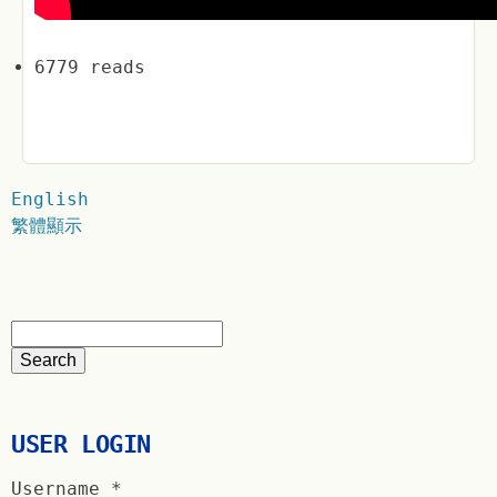
6779 reads
English
繁體顯示
USER LOGIN
Username
*