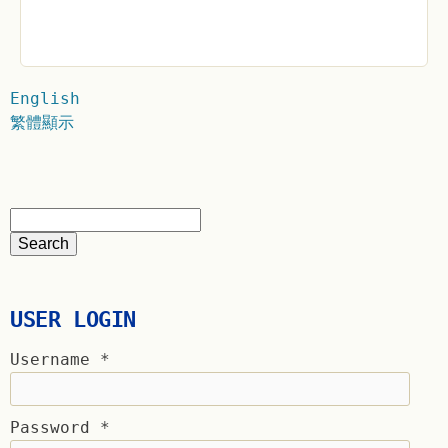
English
繁體顯示
USER LOGIN
Username
*
Password
*