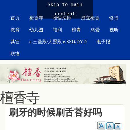
MAIN MENU
Skip to main
content
首页
檀香寺
唯悟法师
成立檀香
修持
教育
幼儿园
福利
檀青
慈爱
视听
其它
e-三圣殿/大愿殿 e-SSD/DYD
电子报
联络
檀香寺
刷牙的时候刷舌苔好吗