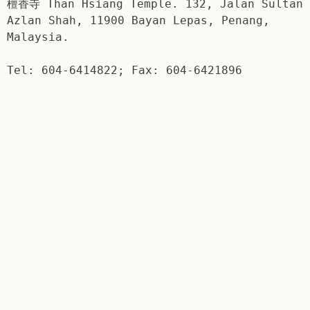
檀香寺 Than Hsiang Temple. 132, Jalan Sultan
Azlan Shah, 11900 Bayan Lepas, Penang,
Malaysia.
Tel: 604-6414822; Fax: 604-6421896