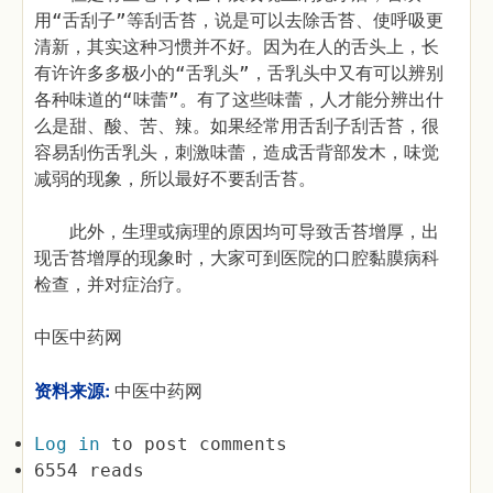
用“舌刮子”等刮舌苔，说是可以去除舌苔、使呼吸更
清新，其实这种习惯并不好。因为在人的舌头上，长
有许许多多极小的“舌乳头”，舌乳头中又有可以辨别
各种味道的“味蕾”。有了这些味蕾，人才能分辨出什
么是甜、酸、苦、辣。如果经常用舌刮子刮舌苔，很
容易刮伤舌乳头，刺激味蕾，造成舌背部发木，味觉
减弱的现象，所以最好不要刮舌苔。
此外，生理或病理的原因均可导致舌苔增厚，出
现舌苔增厚的现象时，大家可到医院的口腔黏膜病科
检查，并对症治疗。
中医中药网
资料来源:
中医中药网
Log in
to post comments
6554 reads