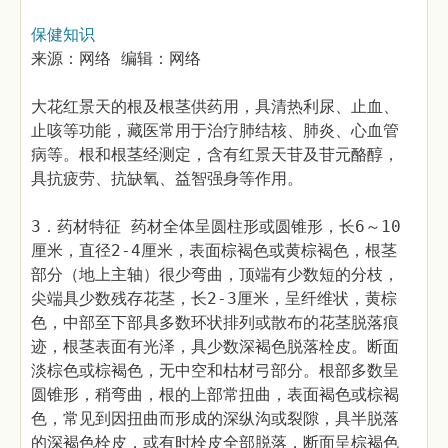
保健知识
来源：网络 编辑：网络
大花红景天的根及根茎供药用，具清热利尿、止血、
止咳等功能，藏医常用于治疗肺结核、肺炎、心血管
病等。根和根茎经测定，含有红景天苷及苷元酪醇，
具抗疲劳、抗缺氧、益智强身等作用。
3．药材特征 药材全体呈圆柱形或圆锥形，长6～10
厘米，直径2-4厘米，表面棕褐色或黄棕褐色，根茎
部分（地上主轴）很少弯曲，顶端有少数短的分枝，
尖端具少数残存花茎，长2-3厘米，呈纤维状，黄棕
色，中部至下部具多数环状排列或散布的花茎脱落痕
迹，根茎表面有光泽，具少数深褐色脱落栓皮。断面
淡棕色或棕褐色，无中空和枯材弓部分。根部多数呈
圆锥形，稍弯曲，根的上部常扭曲，表面褐色或棕褐
色，常见到因扭曲而形成的深纵沟或裂隙，具半脱落
的深褐色栓皮，或有时栓皮全部脱落，断面呈棕褐色