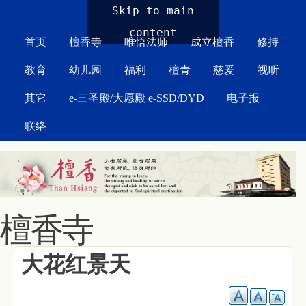
MAIN MENU
Skip to main
content
首页
檀香寺
唯悟法师
成立檀香
修持
教育
幼儿园
福利
檀青
慈爱
视听
其它
e-三圣殿/大愿殿 e-SSD/DYD
电子报
联络
檀香寺
大花红景天