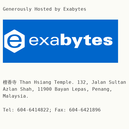
Generously Hosted by Exabytes
檀香寺 Than Hsiang Temple. 132, Jalan Sultan
Azlan Shah, 11900 Bayan Lepas, Penang,
Malaysia.
Tel: 604-6414822; Fax: 604-6421896