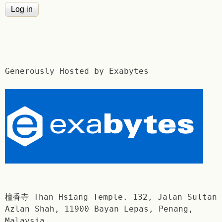
Generously Hosted by Exabytes
檀香寺 Than Hsiang Temple. 132, Jalan Sultan
Azlan Shah, 11900 Bayan Lepas, Penang,
Malaysia.