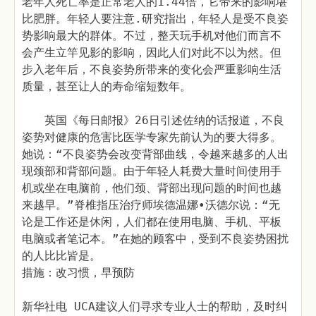
老年人死亡率是正常老人的1.44倍，它带来的影响堪
比肥胖。年轻人要注意.研究指出，年轻人是受不良姿
势影响最大的群体。不过，整天玩手机对他们而言不
会产生立竿见影的影响，因此人们对此不以为然。但
步入老年后，不良姿势所带来的变化会严重影响生活
质量，甚至让人的寿命缩短数年。
英国《每日邮报》26日引述佐纳的话报道，不良
姿势对健康的危害比医学专家先前认为的要大得多。
她说：“不良姿势会改变背部曲线，令越来越多的人出
现颈部和背部问题。由于年轻人耗费大量时间使用手
机或坐在电脑前，他们颈、背部出现问题的时间也越
来越早。”脊椎指压治疗师埃德温娜•沃德尔说：“无
论是工作还是休闲，人们都在使用电脑、手机、平板
电脑或者笔记本。”在她的顾客中，受到不良姿势困扰
的人比比皆是。
措施：改习惯，早预防
新华社电 UCA建议人们寻求专业人士的帮助，及时纠