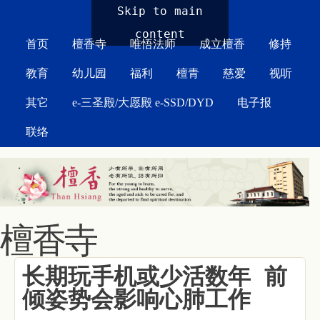
MAIN MENU
Skip to main
content
首页
檀香寺
唯悟法师
成立檀香
修持
教育
幼儿园
福利
檀青
慈爱
视听
其它
e-三圣殿/大愿殿 e-SSD/DYD
电子报
联络
檀香寺
长期玩手机或少活数年 前
倾姿势会影响心肺工作