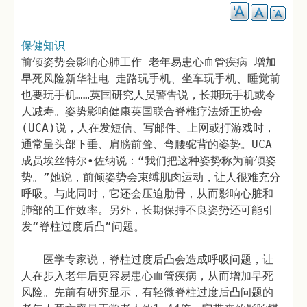
保健知识
前倾姿势会影响心肺工作 老年易患心血管疾病 增加
早死风险新华社电 走路玩手机、坐车玩手机、睡觉前
也要玩手机……英国研究人员警告说，长期玩手机或令
人减寿。姿势影响健康英国联合脊椎疗法矫正协会
(UCA)说，人在发短信、写邮件、上网或打游戏时，
通常呈头部下垂、肩膀前耸、弯腰驼背的姿势。UCA
成员埃丝特尔•佐纳说：“我们把这种姿势称为前倾姿
势。”她说，前倾姿势会束缚肌肉运动，让人很难充分
呼吸。与此同时，它还会压迫肋骨，从而影响心脏和
肺部的工作效率。另外，长期保持不良姿势还可能引
发“脊柱过度后凸”问题。
医学专家说，脊柱过度后凸会造成呼吸问题，让
人在步入老年后更容易患心血管疾病，从而增加早死
风险。先前有研究显示，有轻微脊柱过度后凸问题的