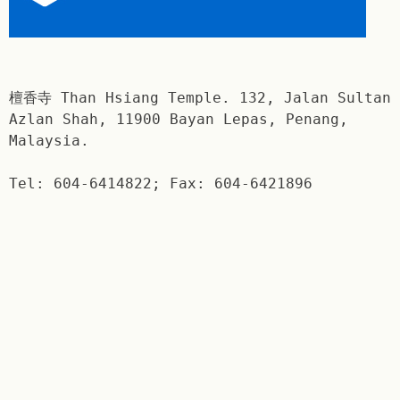
檀香寺 Than Hsiang Temple. 132, Jalan Sultan
Azlan Shah, 11900 Bayan Lepas, Penang,
Malaysia.
Tel: 604-6414822; Fax: 604-6421896