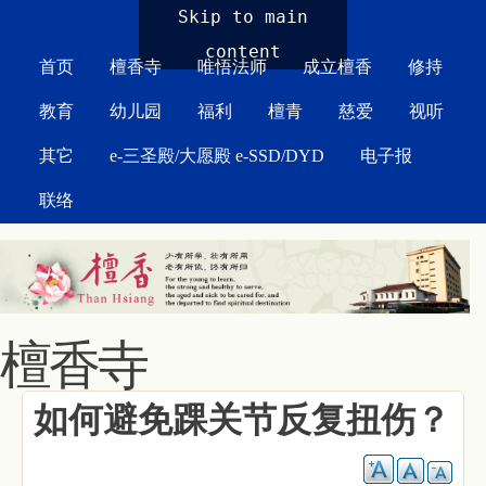
MAIN MENU
Skip to main
content
首页
檀香寺
唯悟法师
成立檀香
修持
教育
幼儿园
福利
檀青
慈爱
视听
其它
e-三圣殿/大愿殿 e-SSD/DYD
电子报
联络
檀香寺
如何避免踝关节反复扭伤？