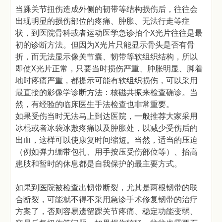
当踝关节扭伤造成外侧的韧带等结构损伤后，往往会
出现明显的损伤部位的疼痛、肿胀、无法行走等症
状，到医院骨科或者运动医学急诊拍个X光片往往是最
初的诊断方法。但因为X光片只能显示骨头是否有骨
折，而无法显示像关节囊、韧带等软组织结构，所以
即使X光片正常，只要当时损伤严重、肿胀明显、脚着
地时疼痛严重，都提示可能有软组织损伤，可以采用
最直接的影像学诊断方法：核磁共振来检查确诊。当
然，有经验的临床医生手法检查也非常重要。
如果受伤当时无法马上到达医院，一般推荐大家采用
冰棍或者冰袋冰敷疼痛以及肿胀处，以减少受伤后的
出血，这样可以使康复时间缩短。当然，适当的压迫
（例如弹力绷带包扎、用手按压受伤部位等）、抬高
患肢和暂时的休息都是自我保护的最主要方式。
如果到医院被检查出韧带断裂，尤其是两根韧带的联
合断裂，可能就不得不采用急诊手术修复韧带的治疗
方案了，否则容易遗留踝关节疼痛、稳定功能变弱、