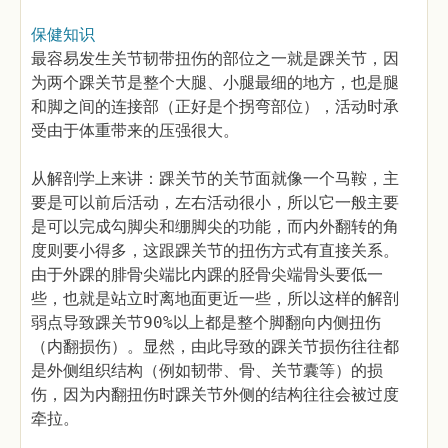
保健知识
最容易发生关节韧带扭伤的部位之一就是踝关节，因
为两个踝关节是整个大腿、小腿最细的地方，也是腿
和脚之间的连接部（正好是个拐弯部位），活动时承
受由于体重带来的压强很大。
从解剖学上来讲：踝关节的关节面就像一个马鞍，主
要是可以前后活动，左右活动很小，所以它一般主要
是可以完成勾脚尖和绷脚尖的功能，而内外翻转的角
度则要小得多，这跟踝关节的扭伤方式有直接关系。
由于外踝的腓骨尖端比内踝的胫骨尖端骨头要低一
些，也就是站立时离地面更近一些，所以这样的解剖
弱点导致踝关节90%以上都是整个脚翻向内侧扭伤
（内翻损伤）。显然，由此导致的踝关节损伤往往都
是外侧组织结构（例如韧带、骨、关节囊等）的损
伤，因为内翻扭伤时踝关节外侧的结构往往会被过度
牵拉。